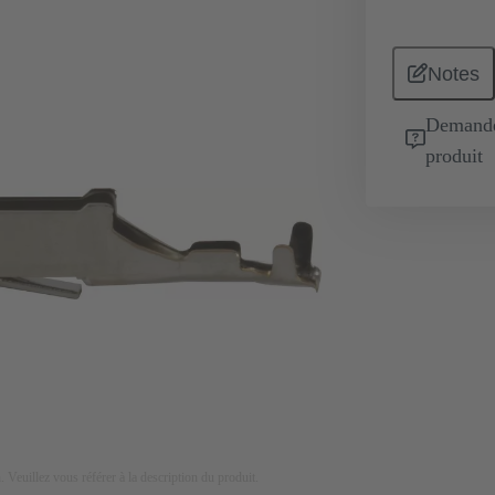
Notes
Demande 
produit
on. Veuillez vous référer à la description du produit.