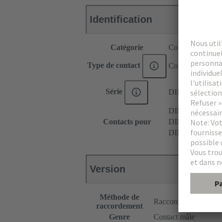
Identification
Catégorie
Contacts
Type de contact
Contact à sertir
Série
DIN 41612
DIN 41612 Typ
Contacts pour
DIN 41612 Type
DIN 41612 Type
Version
Méthode de
Raccordement à Serti
raccordement
Genre
Contact mâle