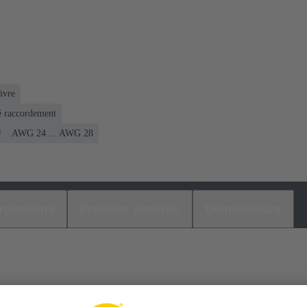
ivre
é raccordement
²
AWG 24 ... AWG 28
argements
Produits assortis
Distributeurs