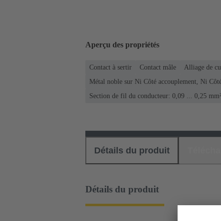
Aperçu des propriétés
Contact à sertir
Contact mâle
Alliage de cu
Métal noble sur Ni Côté accouplement, Ni Côt
Section de fil du conducteur: 0,09 ... 0,25 mm
Détails du produit
Téléch
Détails du produit