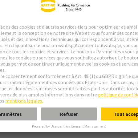
e FM
 2F
 F9
r