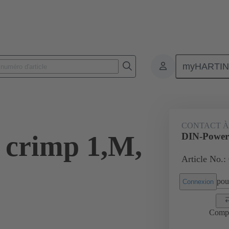
myHARTI
 9554
CONTACT À
 crimp 1,M,
DIN-Power 
Article No.:
pour
Connexion
Comp