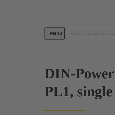
Menu
Série
Produits
09 06 000
DIN-Power
PL1, single