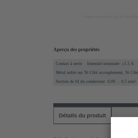
L'image n'est utilisée qu'à des fins d'il
Aperçu des propriétés
Contact à sertir
Intensité nominale: ≤1.5 A
Métal noble sur Ni Côté accouplement, Ni Côt
Section de fil du conducteur: 0,09 ... 0,5 mm²
Détails du produit
Téléch