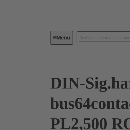
Menu
Série
Produits
02 05 000
DIN-Sig.ha
bus64conta
PL2,500 R