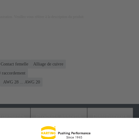
lustration. Veuillez vous référer à la description du produit.
Contact femelle
Alliage de cuivre
é raccordement
AWG 28 ... AWG 20
argements
Produits assortis
Distributeurs