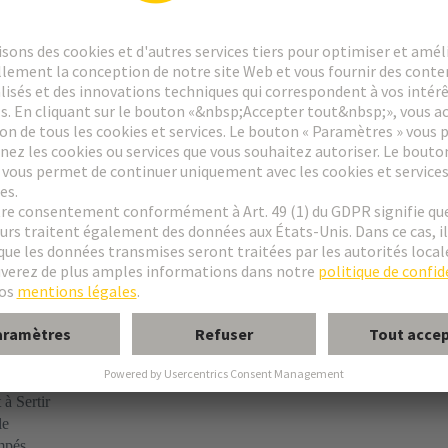
à Sertir
le
mpés