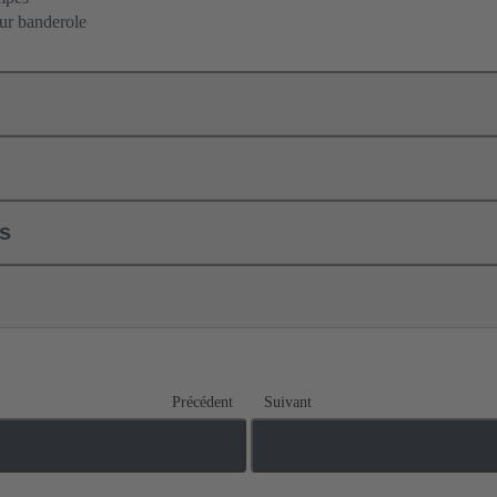
sur banderole
ls
Précédent
Suivant