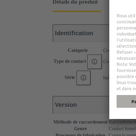
Détails du produit
Identification
Catégorie
Contacts
Type de contact
Contact à sertir
Série
har-bus® 64
Version
Méthode de raccordement
Raccordement 
Genre
Contact femel
Processus de fabrication
Contacts esta