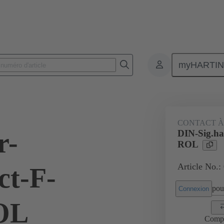
myHARTI
 2512
CONTACT À
r-
DIN-Sig.ha
ROL
Article No.:
ct-F-
pour
Connexion
OL
Comp