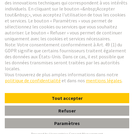
Aller à l'inscription
Social Media
Français
France
© HARTING Technology Group
Paramètres des cookies
Contact
Politique de confidentialité
Conditions d'utilisation
Conditions Générales de Vente
DIN-Sig.har-bus64contact-F-PL2,single