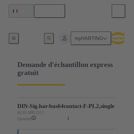
Français
France
02 05 000 2513
myHARTING
Demande d'échantillon express
gratuit
DIN-Sig.har-bus64contact-F-PL2,single
02 05 000 2513
1
Quantité