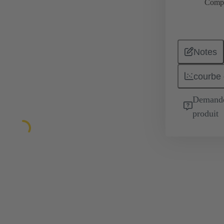
Comp
Notes
courbe 
Demande 
produit