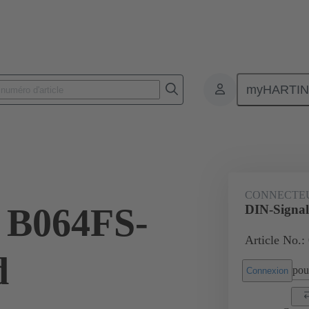
myHARTI
nnecteurs pour circuit imprimé
Connecteurs carte à carte
Produits
CONNECTE
 B064FS-
DIN-Signal
Article No.:
d
pour
Connexion