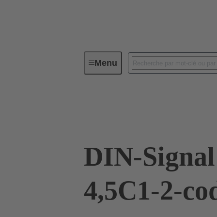
Menu
Connectivité d'Equipements
Co
09 02 764 6825
DIN-Signal
4,5C1-2-co