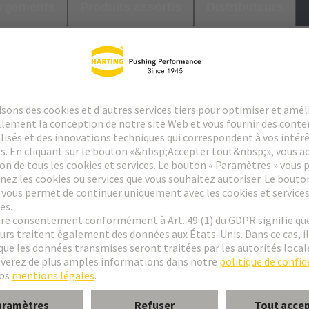
argements
Produits assortis
Distributeurs
le