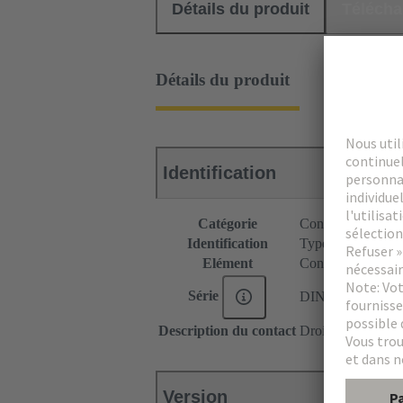
Détails du produit
Téléch
Détails du produit
Identification
Catégorie
Connecteurs
Identification
Type B
Elément
Connecteur femel
Série
DIN 41612
Description du contact
Droit
Version