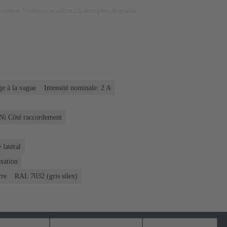
lustration. Veuillez vous référer à la description du produit.
e à la vague
Intensité nominale: ‌2 A
 Ni Côté raccordement
 latéral
ixation
rre
RAL 7032 (gris silex)