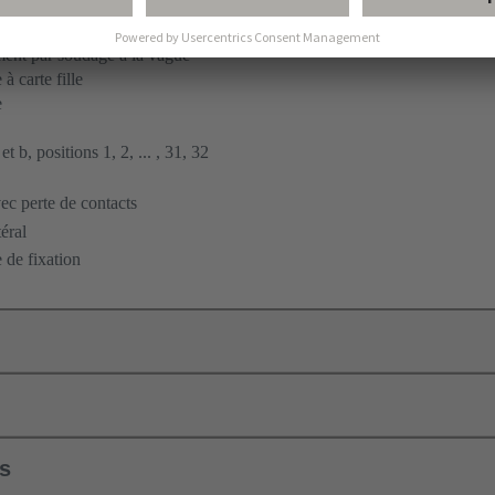
ent par soudage à la vague
à carte fille
e
t b, positions 1, 2, ... , 31, 32
c perte de contacts
éral
 de fixation
ls