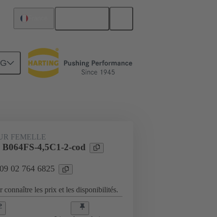
Français
France
NG
Raccordement carte mère à carte fille
UR FEMELLE
 B064FS-4,5C1-2-cod
 09 02 764 6825
 connaître les prix et les disponibilités.