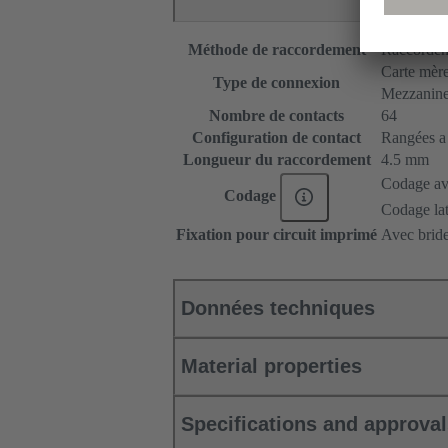
Méthode de raccordement
Raccordem
Carte mère 
Type de connexion
Mezzanin
Nombre de contacts
64
Configuration de contact
Rangées a e
Longueur du raccordement
4.5 mm
Codage ave
Codage
Codage lat
Fixation pour circuit imprimé
Avec bride
Données techniques
Material properties
Specifications and approva