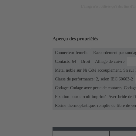
L'image n'est utilisée qu'à des fins d'il
Aperçu des propriétés
Connecteur femelle
Raccordement par soudag
Contacts: 64
Droit
Alliage de cuivre
Métal noble sur Ni Côté accouplement, Sn sur
Classe de performance: 2, selon IEC 60603-2
Codage: Codage avec perte de contacts, Codage
Fixation pour circuit imprimé: Avec bride de f
Résine thermoplastique, remplie de fibre de ve