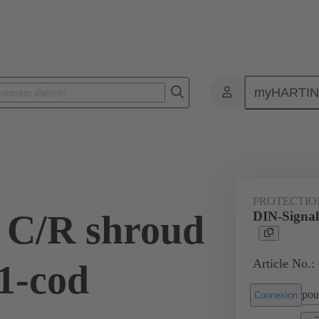
myHARTI
nnecteurs pour circuit imprimé
Connecteurs carte à carte
Produits
PROTECTIO
 C/R shroud
DIN-Signal
Article No.:
.1-cod
pour
Connexion