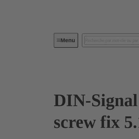
Menu
Connectivité d'Equipements
Co
09 03 001 9968
DIN-Signal
screw fix 5