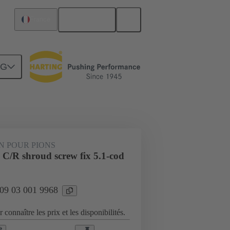
Français
France
NG
Raccordement carte mère à carte fille
N POUR PIONS
 C/R shroud screw fix 5.1-cod
 09 03 001 9968
 connaître les prix et les disponibilités.