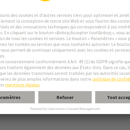
r pions
urs femelle de type C
urs mâle de type R
oudé