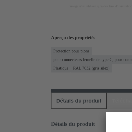
L'image n'est utilisée qu'à des fins d'illustrati
Aperçu des propriétés
Protection pour pions
pour connecteurs femelle de type C, pour conn
Plastique
RAL 7032 (gris silex)
Détails du produit
Téléch
Détails du produit