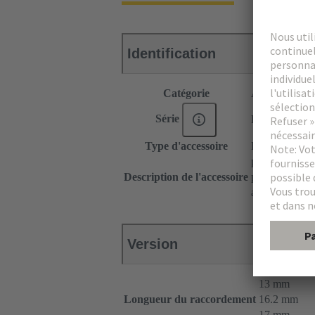
Identification
Catégorie
Accessoires
Série
DIN 41612
Type d'accessoire
Protection pou
pour connecte
Description de l'accessoire
pour connecte
avec codage s
Version
13 mm
Longueur du raccordement
16.2 mm
17 mm