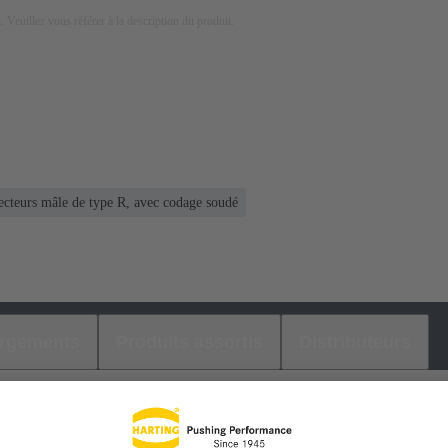
on. Veuillez vous référer à la description du produit.
ecteurs mâle de type R, avec codage soudé
argements
Produits assortis
Distributeurs