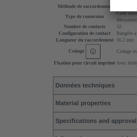
Méthode de raccordement
Raccordeme
Carte mère 
Type de connexion
Mezzanin
Nombre de contacts
32
Configuration de contact
Rangées a e
Longueur du raccordement
16.2 mm
Codage
Codage ave
Fixation pour circuit imprimé
Avec bride
Données techniques
Material properties
Specifications and approva