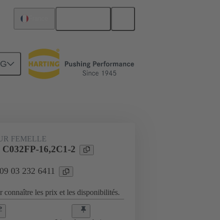
Français
France
NG
Raccordement carte mère à carte fille
UR FEMELLE
l C032FP-16,2C1-2
 09 03 232 6411
 connaître les prix et les disponibilités.