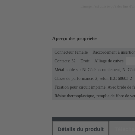
L'image n'est utilisée qu'à des fins d'il
Aperçu des propriétés
Connecteur femelle
Raccordement à insertion
Contacts: 32
Droit
Alliage de cuivre
Métal noble sur Ni Côté accouplement, Ni Côt
Classe de performance: 2, selon IEC 60603-2
Fixation pour circuit imprimé: Avec bride de f
Résine thermoplastique, remplie de fibre de ve
Détails du produit
Téléch