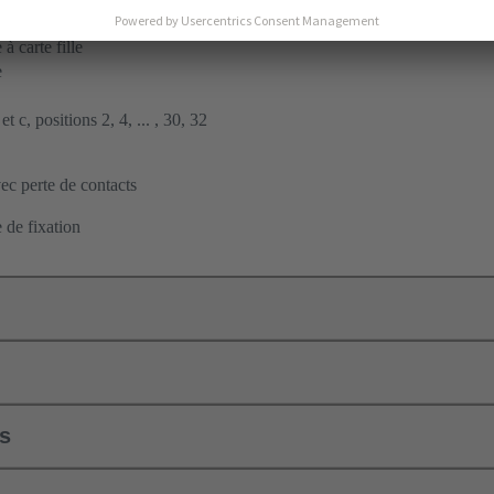
nt à insertion en force
à carte fille
e
t c, positions 2, 4, ... , 30, 32
c perte de contacts
 de fixation
ls