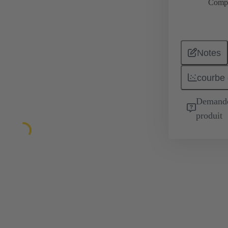
Comp
Notes
courbe 
Demande 
produit