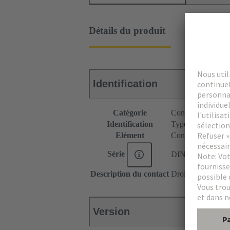
Détails du produit
Identification
Catégorie
Connecteurs
Identification
Type C
Elément
Connecteur femel
Série
DIN 41612
Description du contact
Droit
Version