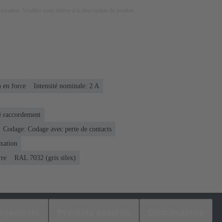
lustration. Veuillez vous référer à la description du produit.
 en force
Intensité nominale: ‌2 A
é raccordement
Codage: Codage avec perte de contacts
ixation
rre
RAL 7032 (gris silex)
argements
Produits assortis
Distributeurs