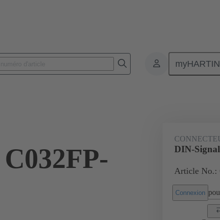
myHARTI
nnecteurs pour circuit imprimé
Connecteurs carte à carte
Produits
CONNECTE
l C032FP-
DIN-Signa
Article No.:
pour
Connexion