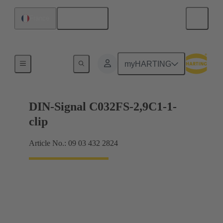
Français
France
Raccordement carte mère à carte fille
myHARTING
DIN-Signal C032FS-2,9C1-1-
clip
Article No.: 09 03 432 2824