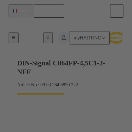
Français
France
Raccordement carte mère à carte fille
myHARTING
DIN-Signal C064FP-4,5C1-2-
NFF
Article No.: 09 03 264 6850 222