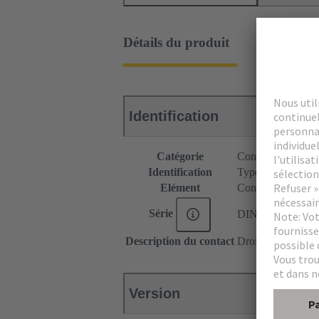
Détails du produit
Identification
Catégorie
Connecteurs
Identification
Type C
Elément
Connecteur femel
Série
DIN 41612
Description du contact
Droit
Version