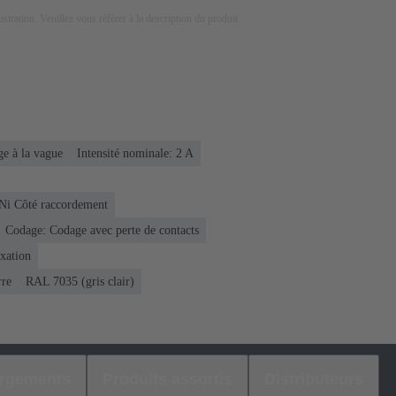
lustration. Veuillez vous référer à la description du produit.
e à la vague
Intensité nominale: ‌2 A
 Ni Côté raccordement
Codage: Codage avec perte de contacts
ixation
rre
RAL 7035 (gris clair)
argements
Produits assortis
Distributeurs