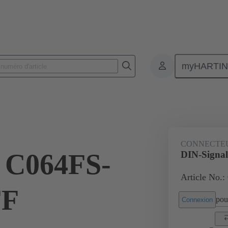
myHARTI
nnecteurs pour circuit imprimé
Connecteurs carte à carte
Produits
CONNECTE
 C064FS-
DIN-Signa
Article No.:
FF
pour
Connexion