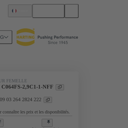
Français
France
NG
Raccordement carte mère à carte fille
UR FEMELLE
l C064FS-2,9C1-1-NFF
 09 03 264 2824 222
 connaître les prix et les disponibilités.