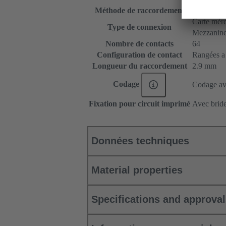
Méthode de raccordement
Raccordem
Carte mère 
Type de connexion
Mezzanin
Nombre de contacts
64
Configuration de contact
Rangées a e
Longueur du raccordement
2.9 mm
Codage
Codage ave
Fixation pour circuit imprimé
Avec bride
Données techniques
Material properties
Specifications and approva