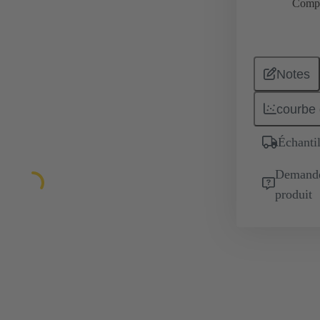
Comp
Notes
courbe 
Échantil
Demande 
produit