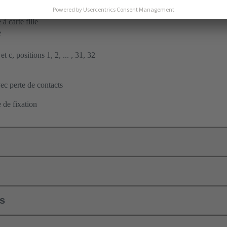
ent par soudage à la vague
à carte fille
e
t c, positions 1, 2, ... , 31, 32
c perte de contacts
 de fixation
ls