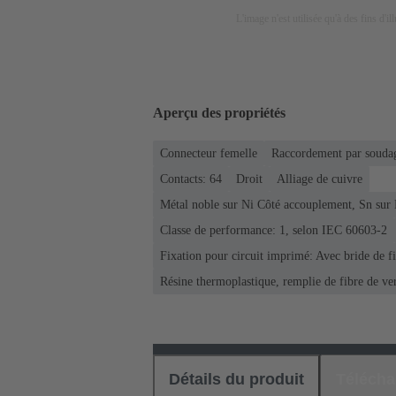
L'image n'est utilisée qu'à des fins d'il
Aperçu des propriétés
Connecteur femelle
Raccordement par soudag
Contacts: 64
Droit
Alliage de cuivre
Métal noble sur Ni Côté accouplement, Sn sur
Classe de performance: 1, selon IEC 60603-2
Fixation pour circuit imprimé: Avec bride de f
Résine thermoplastique, remplie de fibre de ve
Détails du produit
Téléch