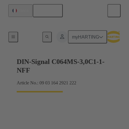
Français
France
Raccordement carte mère à carte fille
myHARTING
DIN-Signal C064MS-3,0C1-1-
NFF
Article No.: 09 03 164 2921 222