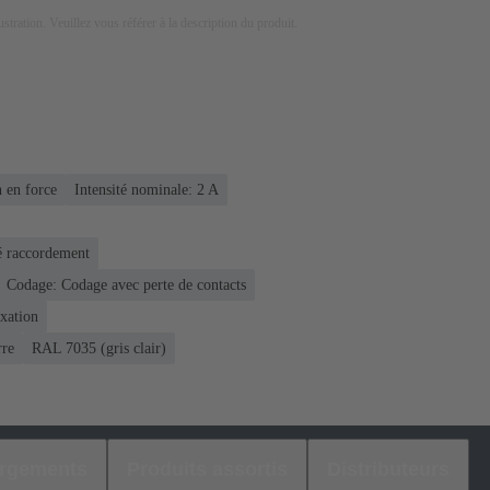
lustration. Veuillez vous référer à la description du produit.
 en force
Intensité nominale: ‌2 A
é raccordement
Codage: Codage avec perte de contacts
ixation
rre
RAL 7035 (gris clair)
argements
Produits assortis
Distributeurs