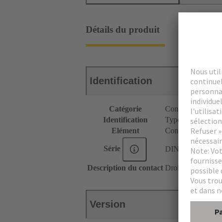
Détails du produit
Identification
Catégorie
Connecteurs
Identification
Type C
Elément
Connecteur femel
Série
DIN 41612
Description du contact
Droit
Version