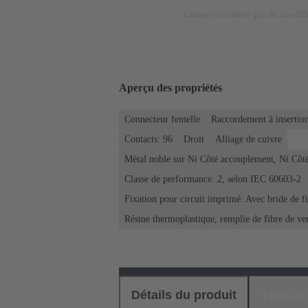
L'image n'est utilisée qu'à des fins d'il
Aperçu des propriétés
Connecteur femelle
Raccordement à insertion
Contacts: 96
Droit
Alliage de cuivre
Métal noble sur Ni Côté accouplement, Ni Côt
Classe de performance: 2, selon IEC 60603-2
Fixation pour circuit imprimé: Avec bride de f
Résine thermoplastique, remplie de fibre de ve
Détails du produit
Téléch