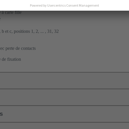
nt à insertion en force
à carte fille
e
b et c, positions 1, 2, ... , 31, 32
c perte de contacts
 de fixation
ls