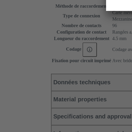
Méthode de raccordement
Raccordeme
Carte mère 
Type de connexion
Mezzanin
Nombre de contacts
96
Configuration de contact
Rangées a, 
Longueur du raccordement
4.5 mm
Codage
Codage ave
Fixation pour circuit imprimé
Avec bride
Données techniques
Material properties
Specifications and approva