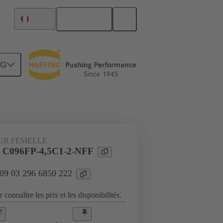
Français
France
NG
Raccordement carte mère à carte fille
UR FEMELLE
l C096FP-4,5C1-2-NFF
 09 03 296 6850 222
 connaître les prix et les disponibilités.