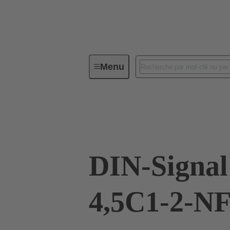
Menu
Connectivité d'Equipements
Co
09 03 296 6850 222
DIN-Signa
4,5C1-2-N