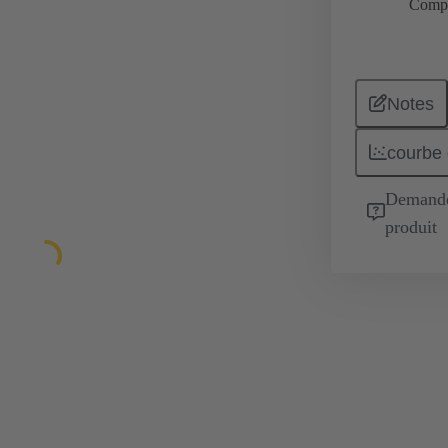
Comp
Notes
courbe 
Demande 
produit