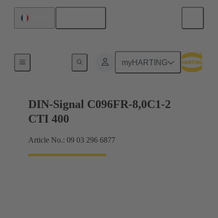
Français
France
Raccordement carte mère à carte fille
myHARTING
DIN-Signal C096FR-8,0C1-2
CTI 400
Article No.: 09 03 296 6877