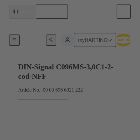
Français
France
Raccordement carte mère à carte fille
myHARTING
DIN-Signal C096MS-3,0C1-2-
cod-NFF
Article No.: 09 03 696 6921 222