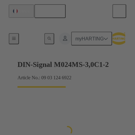
Français
France
Raccordement carte mère à carte fille
myHARTING
DIN-Signal M024MS-3,0C1-2
Article No.: 09 03 124 6922