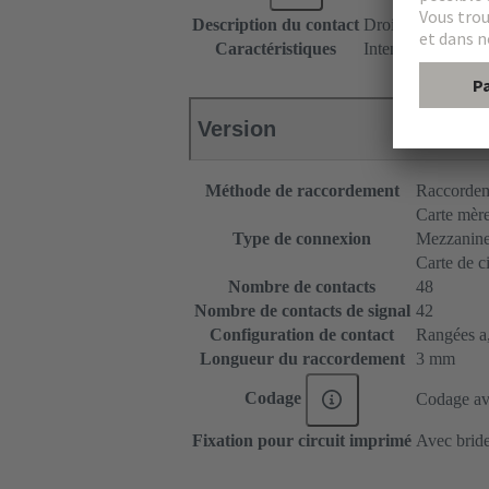
Description du contact
Droit
Caractéristiques
Intensité nominale
Version
Méthode de raccordement
Raccordem
Carte mère 
Type de connexion
Mezzanin
Carte de c
Nombre de contacts
48
Nombre de contacts de signal
42
Configuration de contact
Rangées a, 
Longueur du raccordement
3 mm
Codage
Codage ave
Fixation pour circuit imprimé
Avec bride