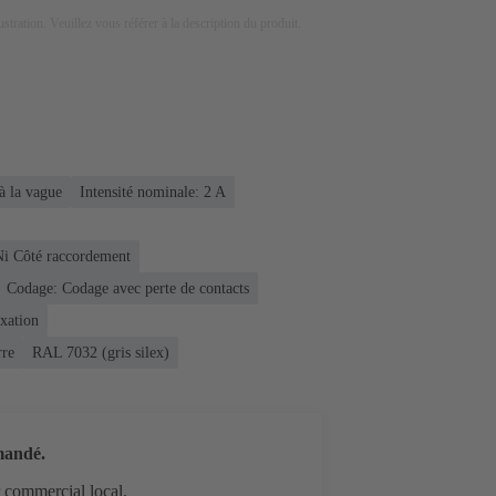
lustration. Veuillez vous référer à la description du produit.
à la vague
Intensité nominale: ‌2 A
Ni Côté raccordement
Codage: Codage avec perte de contacts
ixation
rre
RAL 7032 (gris silex)
mandé.
r commercial local.