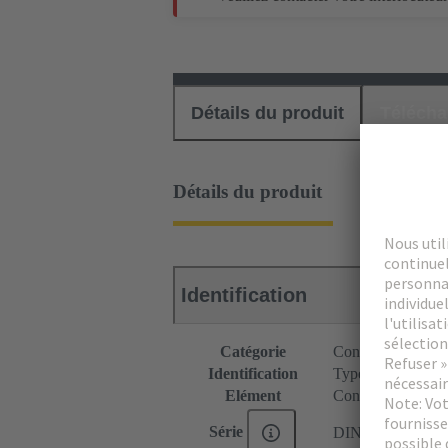
Détails du produit
Téléch
Détails du produit
Identification
Catégorie
Connecteurs
Identification
Type M
Elément
Connecteur mâle
Série
DIN 41612