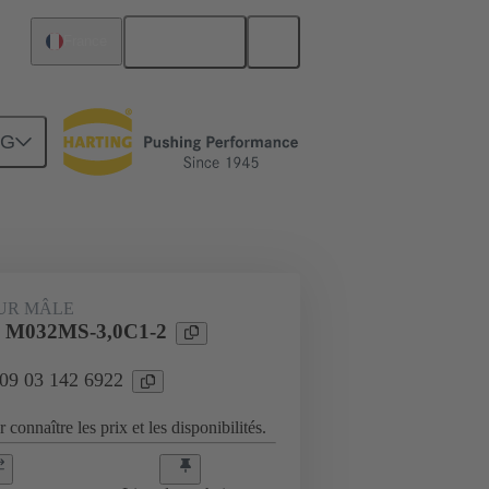
Français
France
NG
Raccordement carte mère à carte fille
UR MÂLE
l M032MS-3,0C1-2
 09 03 142 6922
 connaître les prix et les disponibilités.