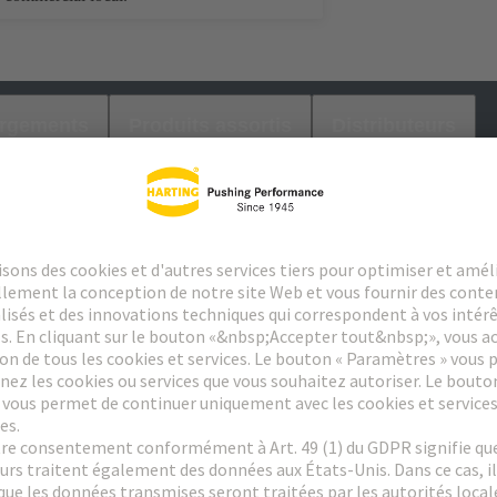
argements
Produits assortis
Distributeurs