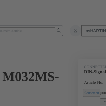
myHARTI
nnecteurs pour circuit imprimé
Connecteurs carte à carte
Produits
CONNECTE
l M032MS-
DIN-Signa
Article No.:
pour
Connexion