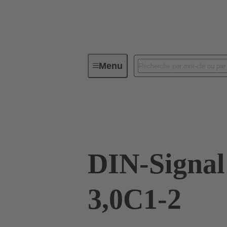
Menu
Connectivité d'Equipements
Co
09 03 142 6922
DIN-Signa
3,0C1-2