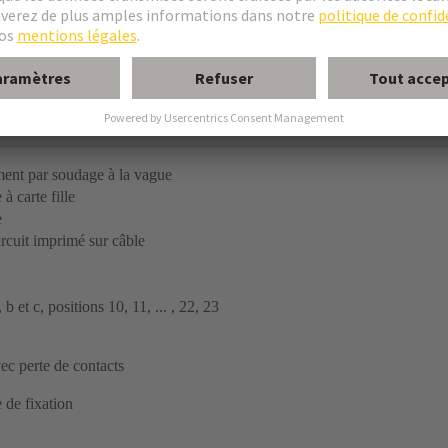
 des contacts spéciaux : consultez la fiche technique des contacts sélect
ent par soudage à la vague
à carte fille
e
ircuit imprimé sur câble
b et c, positions 10, 11, ... , 22, 23
c perte de contacts
 de fixation