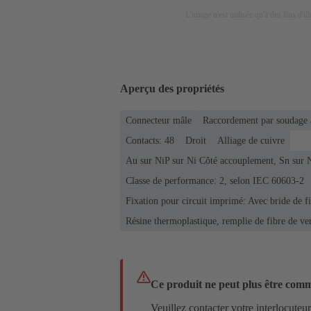
L'image n'est utilisée qu'à des fins d'il
Aperçu des propriétés
Connecteur mâle
Raccordement par soudage 
Contacts: 48
Droit
Alliage de cuivre
Au sur NiP sur Ni Côté accouplement, Sn sur 
Classe de performance: 2, selon IEC 60603-2
Fixation pour circuit imprimé: Avec bride de f
Résine thermoplastique, remplie de fibre de ve
Ce produit ne peut plus être com
Veuillez contacter votre interlocuteu