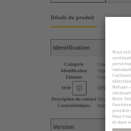
Détails du produit
Identification
Catégorie
Connecteurs
Identification
Type M
Elément
Connecteur femel
Série
DIN 41612
Description du contact
Droit
Caractéristiques
Intensité nominale
Version