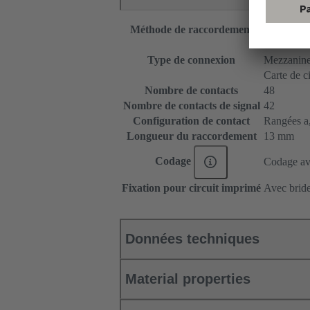
Méthode de raccordement
Raccordem
Carte mère 
Type de connexion
Mezzanin
Carte de c
Nombre de contacts
48
Nombre de contacts de signal
42
Configuration de contact
Rangées a, 
Longueur du raccordement
13 mm
Codage
Codage ave
Fixation pour circuit imprimé
Avec bride
Données techniques
Material properties