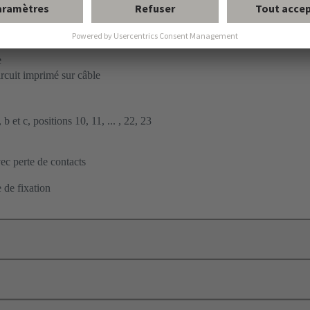
ent par soudage à la vague
à carte fille
e
ircuit imprimé sur câble
b et c, positions 10, 11, ... , 22, 23
c perte de contacts
 de fixation