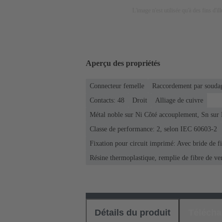
L'image n'est utilisée qu'à des fins d'il
Aperçu des propriétés
Connecteur femelle
Raccordement par soudag
Contacts: 48
Droit
Alliage de cuivre
Métal noble sur Ni Côté accouplement, Sn sur
Classe de performance: 2, selon IEC 60603-2
Fixation pour circuit imprimé: Avec bride de f
Résine thermoplastique, remplie de fibre de ve
Détails du produit
Téléch