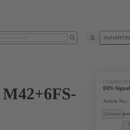
myHARTI
nnecteurs pour circuit imprimé
Connecteurs carte à carte
Produits
CONNECTE
l M42+6FS-
DIN-Signa
Article No.:
pour
Connexion