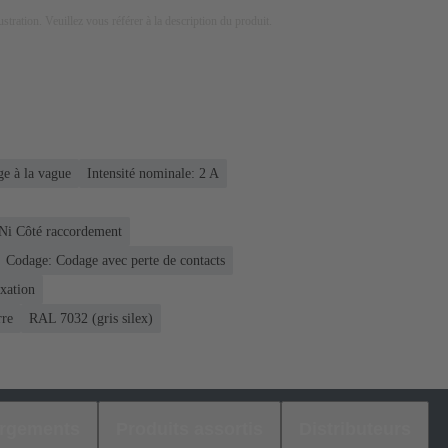
lustration. Veuillez vous référer à la description du produit.
e à la vague
Intensité nominale: ‌2 A
 Ni Côté raccordement
Codage: Codage avec perte de contacts
ixation
rre
RAL 7032 (gris silex)
argements
Produits assortis
Distributeurs