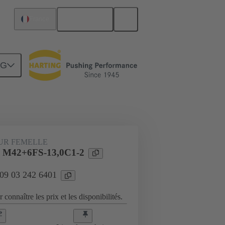
Français
France
NG
Raccordement carte mère à carte fille
UR FEMELLE
l M42+6FS-13,0C1-2
 09 03 242 6401
 connaître les prix et les disponibilités.