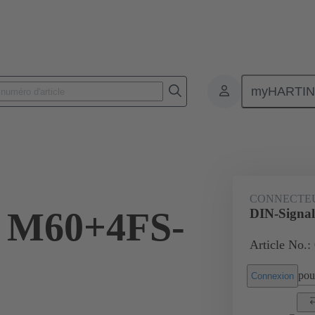
myHARTI
nnecteurs pour circuit imprimé
Connecteurs carte à carte
Produits
CONNECTE
l M60+4FS-
DIN-Signa
Article No.:
pour
Connexion