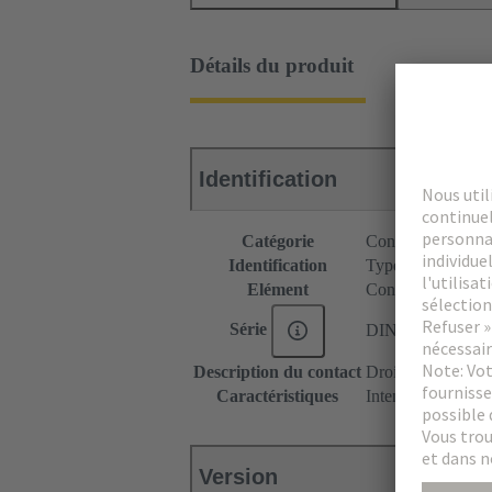
Détails du produit
Identification
Catégorie
Connecteurs
Identification
Type M
Elément
Connecteur femel
Série
DIN 41612
Description du contact
Droit
Caractéristiques
Intensité nominale
Version