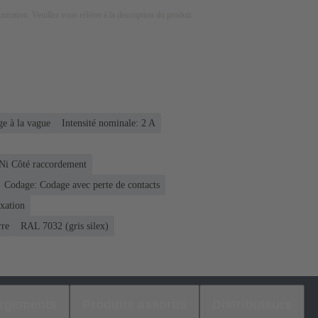
lustration. Veuillez vous référer à la description du produit.
e à la vague
Intensité nominale: ‌2 A
 Ni Côté raccordement
Codage: Codage avec perte de contacts
ixation
rre
RAL 7032 (gris silex)
argements
Produits assortis
Distributeurs