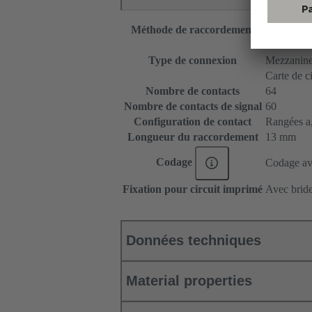
Méthode de raccordement
Raccordem
Carte mère 
Type de connexion
Mezzanin
Carte de c
Nombre de contacts
64
Nombre de contacts de signal
60
Configuration de contact
Rangées a, 
Longueur du raccordement
13 mm
Codage
Codage ave
Fixation pour circuit imprimé
Avec bride
Données techniques
Material properties