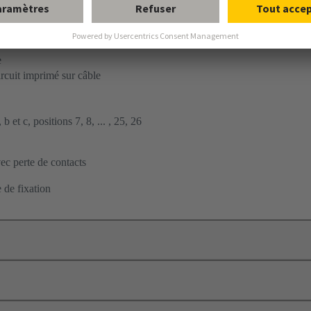
ent par soudage à la vague
à carte fille
e
ircuit imprimé sur câble
b et c, positions 7, 8, ... , 25, 26
c perte de contacts
 de fixation