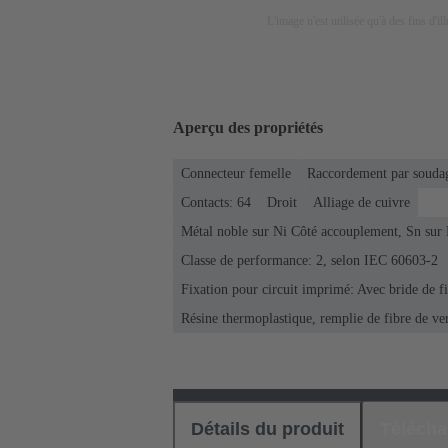
L'image n'est utilisée qu'à des fins d'il
Aperçu des propriétés
Connecteur femelle
Raccordement par soudag
Contacts: 64
Droit
Alliage de cuivre
Métal noble sur Ni Côté accouplement, Sn sur
Classe de performance: 2, selon IEC 60603-2
Fixation pour circuit imprimé: Avec bride de f
Résine thermoplastique, remplie de fibre de ve
Détails du produit
Téléch