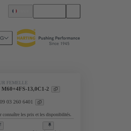
Français
France
NG
Raccordement carte mère à carte fille
UR FEMELLE
l M60+4FS-13,0C1-2
 09 03 260 6401
 connaître les prix et les disponibilités.