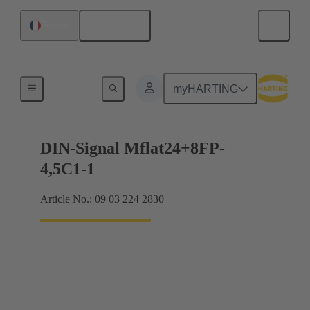
Français
France
Raccordement carte mère à carte fille
myHARTING
DIN-Signal Mflat24+8FP-
4,5C1-1
Article No.: 09 03 224 2830