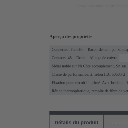
L'image n'est utilisée qu'à des fins d'il
Aperçu des propriétés
Connecteur femelle
Raccordement par soudag
Contacts: 48
Droit
Alliage de cuivre
Métal noble sur Ni Côté accouplement, Sn sur
Classe de performance: 2, selon IEC 60603-2
Fixation pour circuit imprimé: Avec bride de f
Résine thermoplastique, remplie de fibre de ve
Détails du produit
Téléch