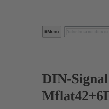
Menu
Connectivité d'Equipements
Co
09 03 242 6865
DIN-Signal
Mflat42+6F