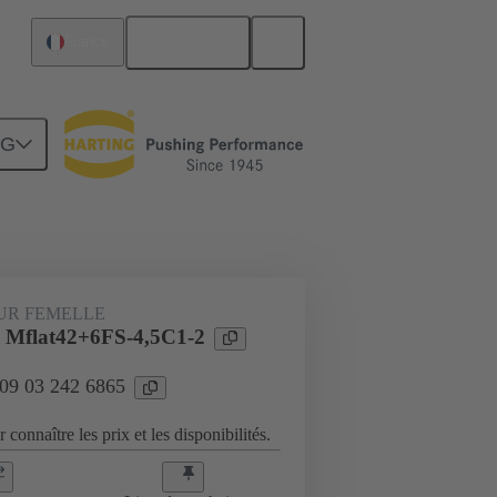
Français
France
NG
Raccordement carte mère à carte fille
UR FEMELLE
 Mflat42+6FS-4,5C1-2
 09 03 242 6865
 connaître les prix et les disponibilités.