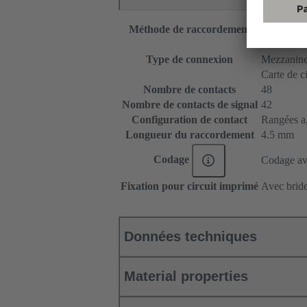
Méthode de raccordement
Raccordem
Carte mère 
Type de connexion
Mezzanin
Carte de c
Nombre de contacts
48
Nombre de contacts de signal
42
Configuration de contact
Rangées a, 
Longueur du raccordement
4.5 mm
Codage
Codage ave
Fixation pour circuit imprimé
Avec bride
Données techniques
Material properties