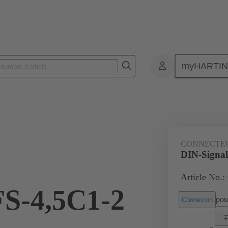
myHARTI
nnecteurs pour circuit imprimé
Connecteurs carte à carte
Produits
CONNECTE
DIN-Signal
Article No.:
S-4,5C1-2
pour
Connexion