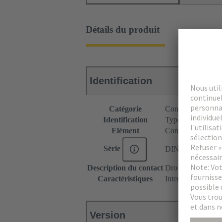
Détails du produit
Identification
Catégorie
Connecteurs
Identification
Type M plat
Elément
Connecteur femel
Série
DIN 41612
Description du contact
Droit
Caractéristiques
Intensité nominale
Version