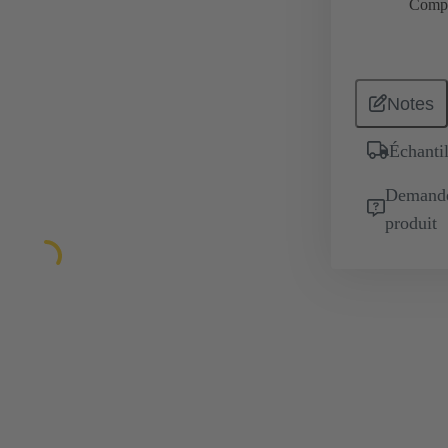
Comp
Notes
Échantil
Demande 
produit