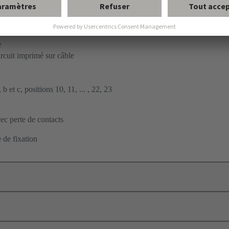
ent par soudage à la vague
à carte fille
e
ircuit imprimé sur câble
b et c, positions 10, 11, ... , 22, 23
c perte de contacts
 de fixation