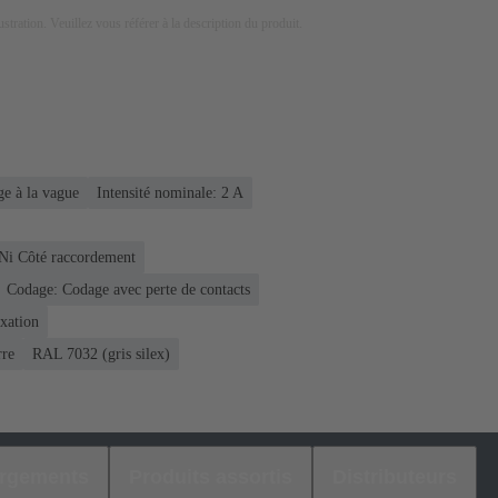
lustration. Veuillez vous référer à la description du produit.
e à la vague
Intensité nominale: ‌2 A
 Ni Côté raccordement
Codage: Codage avec perte de contacts
ixation
rre
RAL 7032 (gris silex)
argements
Produits assortis
Distributeurs