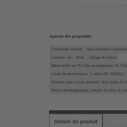
L'image n'est utilisée qu'à des fins d'il
Aperçu des propriétés
Connecteur femelle
Raccordement à insertion
Contacts: 64
Droit
Alliage de cuivre
Métal noble sur Ni Côté accouplement, Ni Côt
Classe de performance: 1, selon IEC 60603-2
Fixation pour circuit imprimé: Avec bride de f
Résine thermoplastique, remplie de fibre de ve
Détails du produit
Téléch