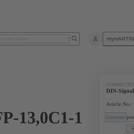
myHARTI
nnecteurs pour circuit imprimé
Connecteurs carte à carte
Produits
CONNECTE
DIN-Signal
Article No.:
FP-13,0C1-1
pour
Connexion