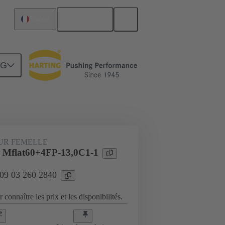
Français
France
NG
Raccordement carte mère à carte fille
UR FEMELLE
 Mflat60+4FP-13,0C1-1
 09 03 260 2840
 connaître les prix et les disponibilités.