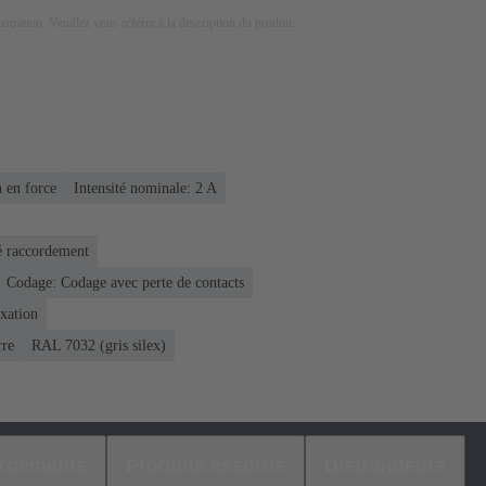
lustration. Veuillez vous référer à la description du produit.
 en force
Intensité nominale: ‌2 A
é raccordement
Codage: Codage avec perte de contacts
ixation
rre
RAL 7032 (gris silex)
argements
Produits assortis
Distributeurs