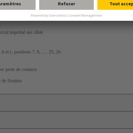
nt à insertion en force
à carte fille
e
ircuit imprimé sur câble
b et c, positions 7, 8, ... , 25, 26
c perte de contacts
 de fixation