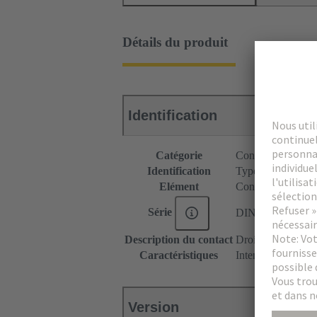
Détails du produit
Identification
Catégorie
Connecteurs
Identification
Type M plat
Elément
Connecteur femel
Série
DIN 41612
Description du contact
Droit
Caractéristiques
Intensité nominale
Version