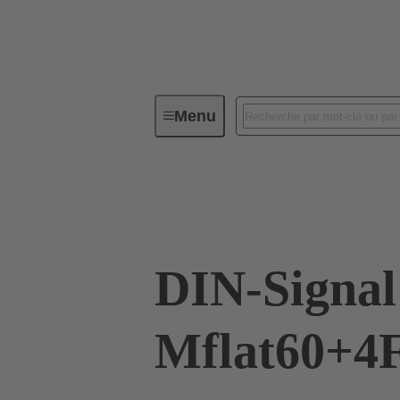
Menu
Connectivité d'Equipements
Co
09 03 260 2840
DIN-Signal
Mflat60+4