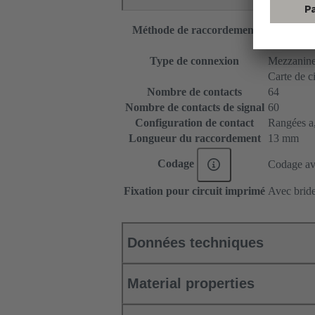
Méthode de raccordement
Raccordeme
Carte mère 
Type de connexion
Mezzanin
Carte de c
Nombre de contacts
64
Nombre de contacts de signal
60
Configuration de contact
Rangées a, 
Longueur du raccordement
13 mm
Codage
Codage ave
Fixation pour circuit imprimé
Avec bride
Données techniques
Material properties