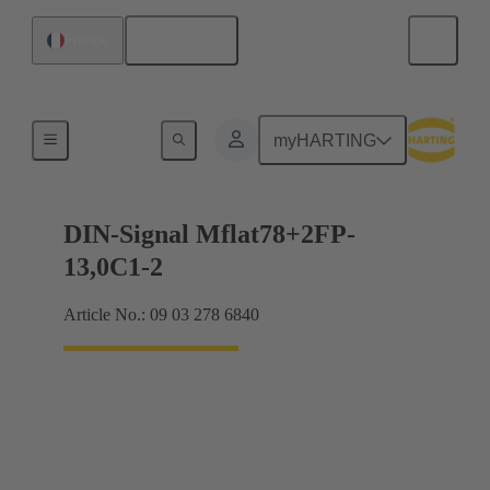
Français
France
Raccordement carte mère à carte fille
myHARTING
DIN-Signal Mflat78+2FP-
13,0C1-2
Article No.: 09 03 278 6840