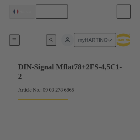
Français
France
Raccordement carte mère à carte fille
myHARTING
DIN-Signal Mflat78+2FS-4,5C1-
2
Article No.: 09 03 278 6865