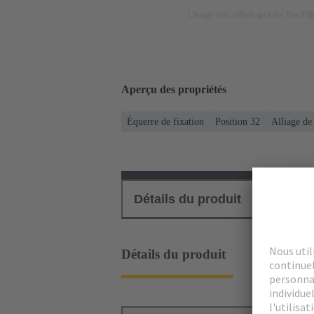
L'image n'est utilisée qu'à des fins d'il
Aperçu des propriétés
Équerre de fixation
Position 32
Alliage de
Détails du produit
Téléch
Détails du produit