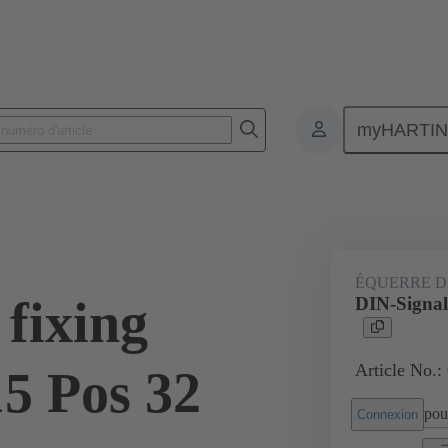
myHARTI
nnecteurs pour circuit imprimé
Connecteurs carte à carte
Produits
ÉQUERRE D
fixing
DIN-Signal
Article No.:
15 Pos 32
pour
Connexion