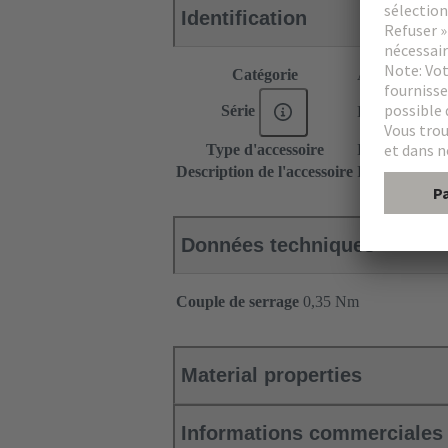
Identification
Catégorie
Accessoires
Série
DIN 41612
Type d'accessoire
Équerre de fix
Description de l'accessoire
Position 32
Données techniques
Couple de serrage
‌0,35 Nm
Material properties
Informations commerciales