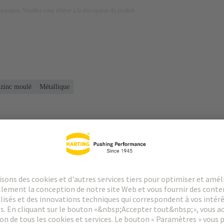
lustration. Veuillez vous référer à la description du produit.
 zinc moulé
Métallique
argements
Produits assortis
Distributeurs