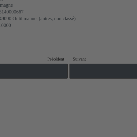
emagne
3140000667
9090 Outil manuel (autres, non classé)
10000
Précédent
Suivant