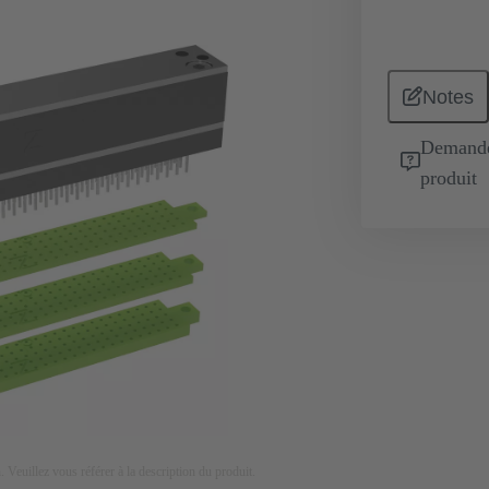
Notes
Demande 
produit
on. Veuillez vous référer à la description du produit.