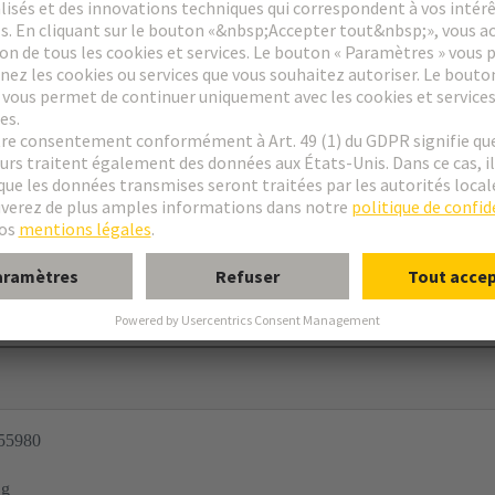
 force
®
emelle
har
-bus 64
 5 mm / 4,5 mm
55980
 g