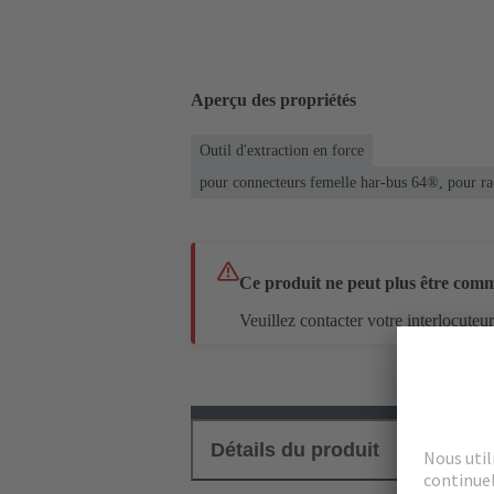
Aperçu des propriétés
Outil d'extraction en force
pour connecteurs femelle har-bus 64®, pour 
Ce produit ne peut plus être com
Veuillez contacter votre interlocuteu
Détails du produit
Téléch