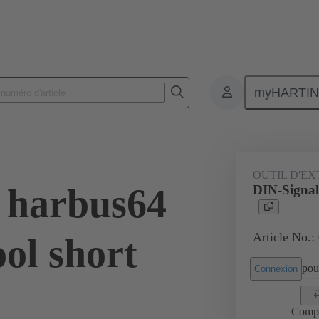
myHARTI
en force
Outillage de réparation
02 99 000 0008
OUTIL D'E
 harbus64
DIN-Signal 
Article No.:
ool short
pour
Connexion
Comp