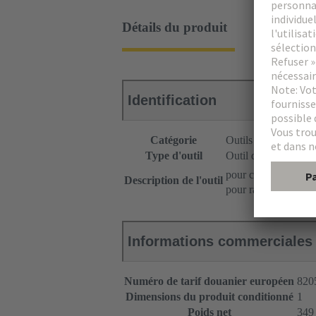
Détails du produit
Identification
Catégorie
Outils
Type d'outil
Outil d'extraction en
pour connecteurs f
Description de l'outil
pour raccordements
Informations commerciales
Numéro de tarif douanier européen
820
Dimensions du produit conditionné
1
Poids net
349