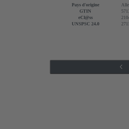
Pays d'origine
All
GTIN
571
eCl@ss
2104
UNSPSC 24.0
271