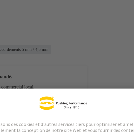
raccordements 5 mm / 4,5 mm
mandé.
r commercial local.
argements
Produits assortis
Distributeurs