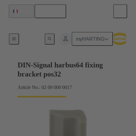
Français
France
Raccordement carte mère à carte fille
myHARTING
DIN-Signal harbus64 fixing
bracket pos32
Article No.: 02 09 000 0017