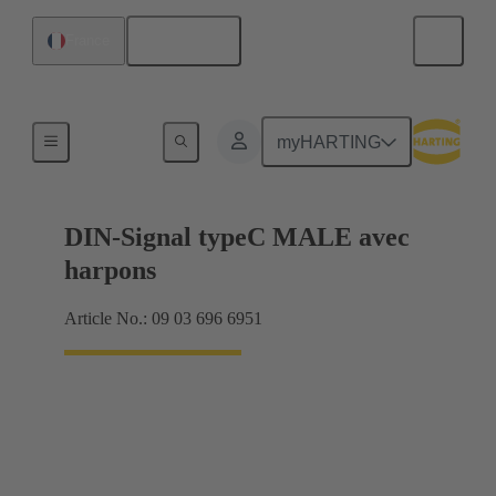
Français
France
Raccordement carte mère à carte fille
myHARTING
DIN-Signal typeC MALE avec
harpons
Article No.: 09 03 696 6951