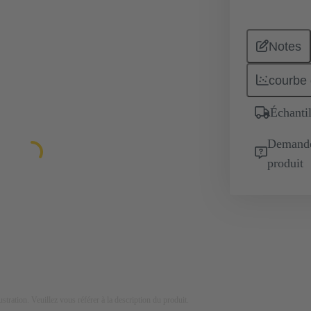
Notes
courbe 
Échantil
Demande 
produit
lustration. Veuillez vous référer à la description du produit.