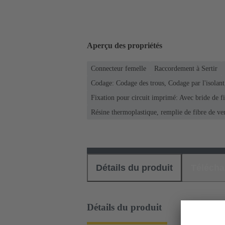
Aperçu des propriétés
Connecteur femelle
Raccordement à Sertir
Codage: Codage des trous, Codage par l'isolant
Fixation pour circuit imprimé: Avec bride de f
Résine thermoplastique, remplie de fibre de ve
Détails du produit
Téléch
Détails du produit