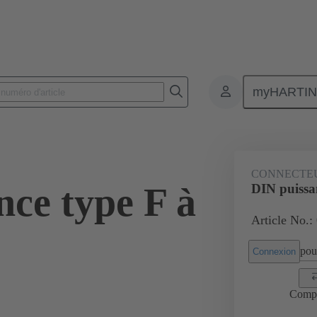
myHARTI
 3201 222
CONNECTE
nce type F à
DIN puissan
Article No.:
pour
Connexion
Comp