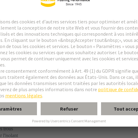
nt à Sertir
ircuit imprimé sur câble
s trous
 l'isolant