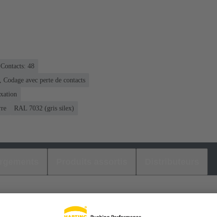
Contacts: 48
, Codage avec perte de contacts
ixation
rre
RAL 7032 (gris silex)
argements
Produits assortis
Distributeurs