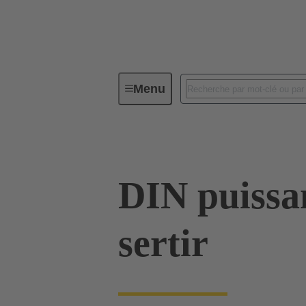
Menu
Série
Produits
09 06 248
DIN puissa
sertir