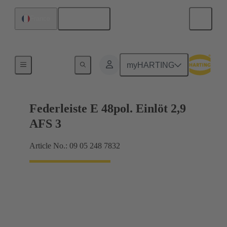
Français
France
Raccordement carte mère à carte fille
myHARTING
Federleiste E 48pol. Einlöt 2,9
AFS 3
Article No.: 09 05 248 7832