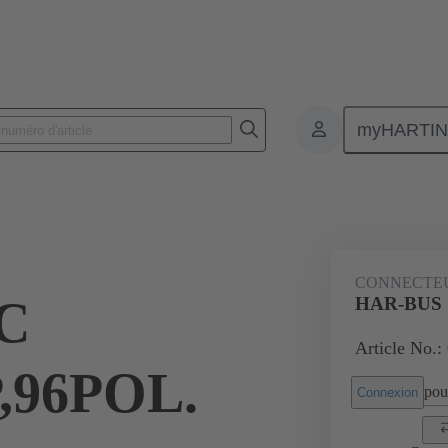
myHARTI
nnecteurs pour circuit imprimé
Connecteurs carte à carte
Produits
CONNECTE
C
HAR-BUS 
Article No.:
,96POL.
pour
Connexion