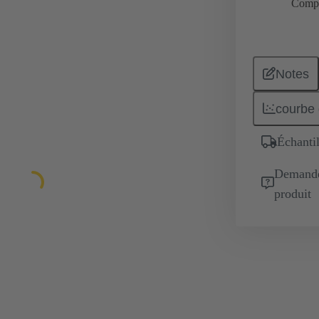
Comp
Notes
courbe 
Échantil
Demande 
produit