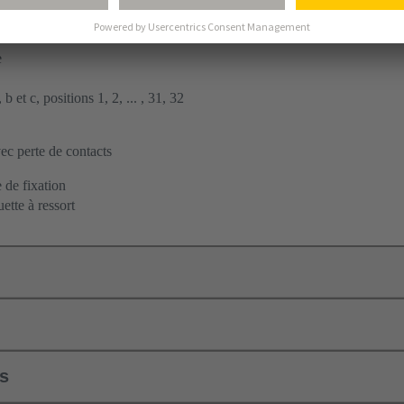
ent par soudage à la vague
à carte fille
e
b et c, positions 1, 2, ... , 31, 32
c perte de contacts
 de fixation
ette à ressort
ls