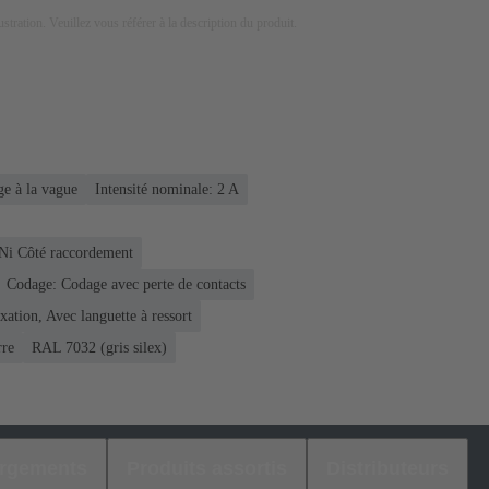
lustration. Veuillez vous référer à la description du produit.
e à la vague
Intensité nominale: ‌2 A
 Ni Côté raccordement
Codage: Codage avec perte de contacts
xation, Avec languette à ressort
rre
RAL 7032 (gris silex)
argements
Produits assortis
Distributeurs