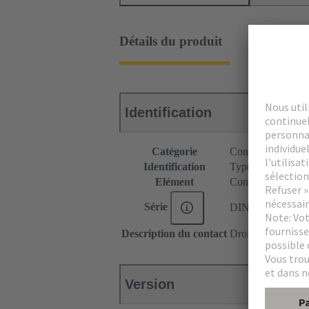
Détails du produit
Identification
Catégorie
Connecteurs
Identification
Type C
Elément
Connecteur femel
Série
DIN 41612
Description du contact
Droit
Version