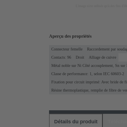
L'image n'est utilisée qu'à des fins d'il
Aperçu des propriétés
Connecteur femelle
Raccordement par soudag
Contacts: 96
Droit
Alliage de cuivre
Métal noble sur Ni Côté accouplement, Sn sur
Classe de performance: 1, selon IEC 60603-2
Fixation pour circuit imprimé: Avec bride de fi
Résine thermoplastique, remplie de fibre de ve
Détails du produit
Téléch