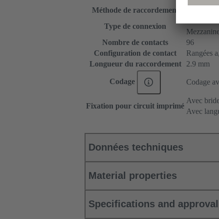
Méthode de raccordement
Raccordem
Carte mère 
Type de connexion
Mezzanin
Nombre de contacts
96
Configuration de contact
Rangées a, 
Longueur du raccordement
2.9 mm
Codage
Codage ave
Avec bride
Fixation pour circuit imprimé
Avec langu
Données techniques
Material properties
Specifications and approva