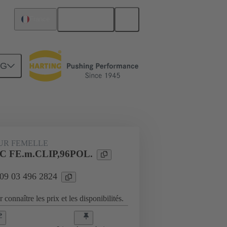
Français
France
NG
Raccordement carte mère à carte fille
UR FEMELLE
C FE.m.CLIP,96POL.
 09 03 496 2824
 connaître les prix et les disponibilités.