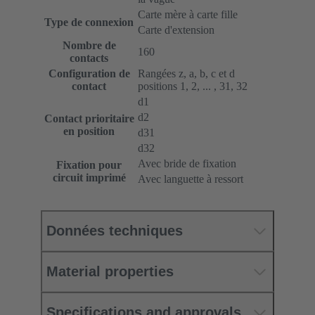
Carte mère à carte fille
Type de connexion
Carte d'extension
Nombre de
160
contacts
Configuration de
Rangées z, a, b, c et d
contact
positions 1, 2, ... , 31, 32
d1
d2
Contact prioritaire
en position
d31
d32
Avec bride de fixation
Fixation pour
circuit imprimé
Avec languette à ressort
Données techniques
Material properties
Specifications and approvals