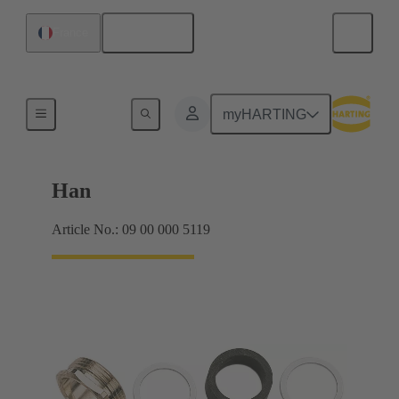
Français
France
Presse-étoupes
myHARTING
Han
Article No.: 09 00 000 5119