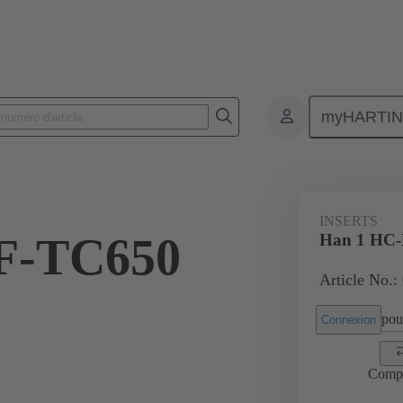
myHARTI
Connecteurs rectangulaires
Produits
Inserts Han® HC Modular
INSERTS
F-TC650
Han 1 HC-
Article No.:
pour
Connexion
Comp