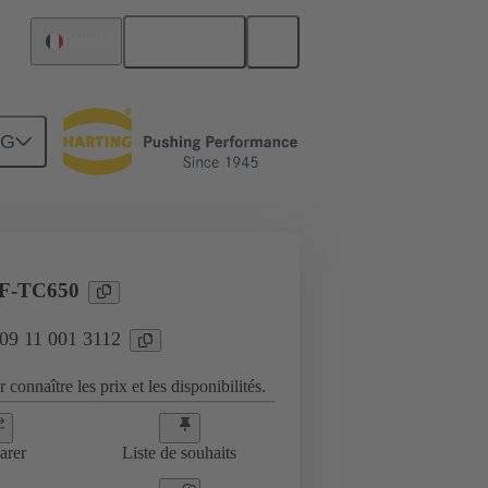
Français
France
NG
Inserts
09 11 001 3112
F-TC650
 09 11 001 3112
 connaître les prix et les disponibilités.
arer
Liste de souhaits