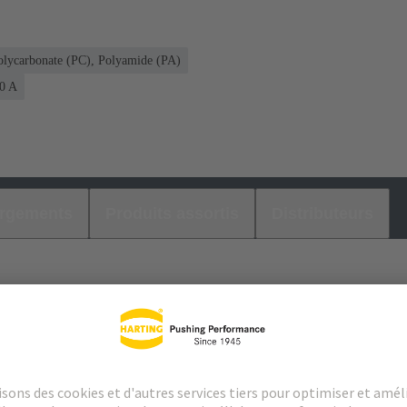
olycarbonate (PC), Polyamide (PA)
50 A
argements
Produits assortis
Distributeurs