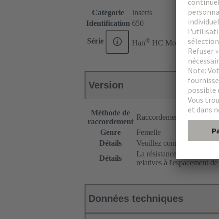
Catégorie
Inserts
Identification
650
®
Série
Han
HC Modular
Version
Méthode de
Raccordement à Sertir
raccordement
Genre
Femelle
Détails
Veuillez commander les con
La résistance aux vibration
Détails
relatives à l'espacement de
Données techniques