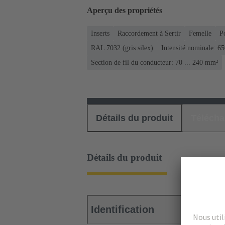
Aperçu des propriétés
Inserts
Raccordement à Sertir
Femelle
P
RAL 7032 (gris silex)
Intensité nominale: ‌6
Section de fil du conducteur: 70 ... 240 mm²
Détails du produit
Téléch
Détails du produit
Identification