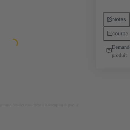
Notes
courbe 
Demande 
produit
lustration. Veuillez vous référer à la description du produit.