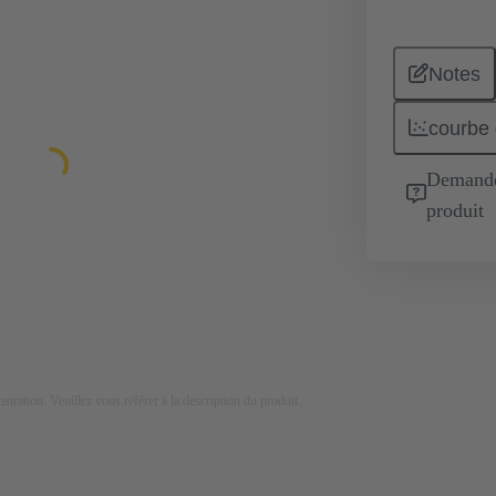
Notes
courbe 
Demande 
produit
lustration. Veuillez vous référer à la description du produit.