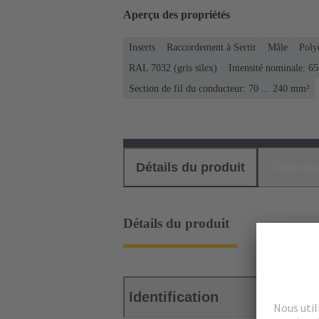
Aperçu des propriétés
Inserts
Raccordement à Sertir
Mâle
Poly
RAL 7032 (gris silex)
Intensité nominale: ‌6
Section de fil du conducteur: 70 ... 240 mm²
Détails du produit
Téléch
Détails du produit
Identification