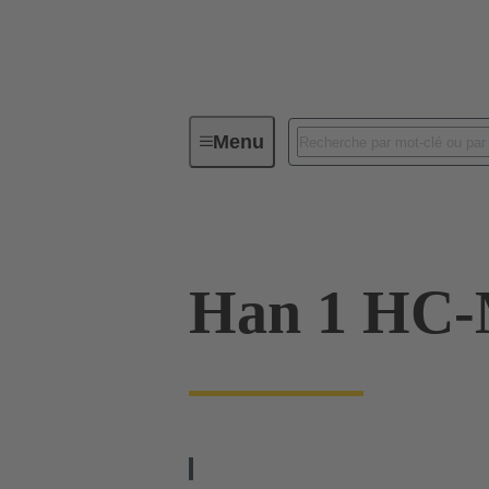
Menu
Connecteurs industriels / Han®
Han 1 HC