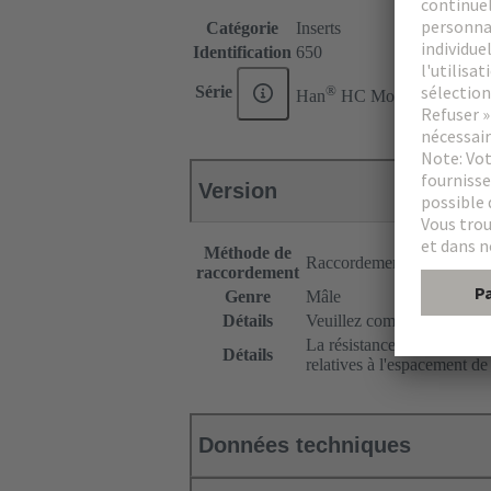
Catégorie
Inserts
Identification
650
®
Série
Han
HC Modular
Version
Méthode de
Raccordement à Sertir
raccordement
Genre
Mâle
Détails
Veuillez commander les con
La résistance aux vibration
Détails
relatives à l'espacement de
Données techniques