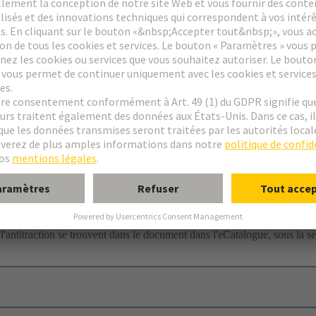
tacts à sertir séparément
s et aux chocs ne peut être respectée que si les câbles sont fixés à une d
 l'antitraction se trouvent dans le document dans l'eCatalogue, sous la se