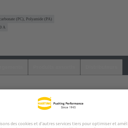
carbonate (PC), Polyamide (PA)
50 A
argements
Produits assortis
Distributeurs