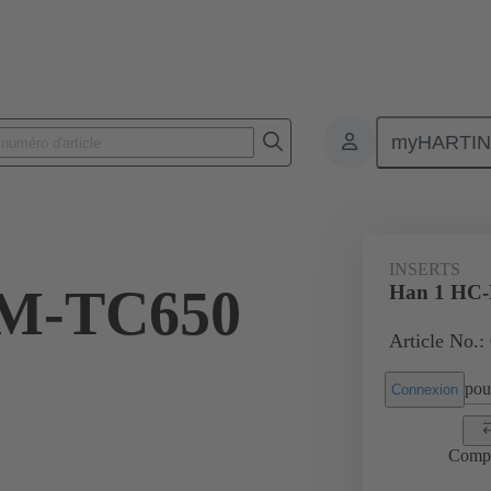
myHARTI
Connecteurs rectangulaires
Produits
Inserts Han® HC Modular
INSERTS
-M-TC650
Han 1 HC
Article No.:
pour
Connexion
Comp