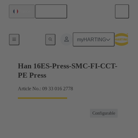
Français
France
Intensités jusqu'à 16 A
myHARTING
Han 16ES-Press-SMC-FI-CCT-
PE Press
Article No.: 09 33 016 2778
Configurable