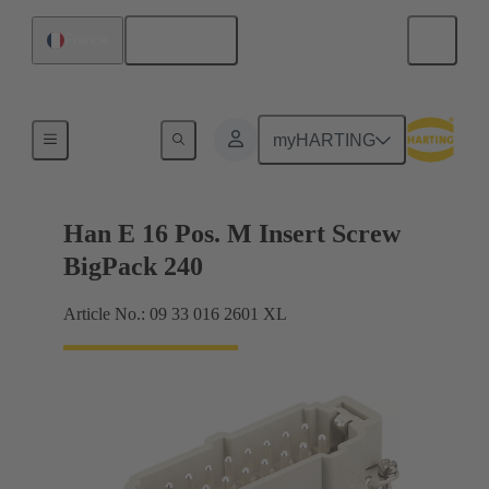
Français
France
Intensités jusqu'à 16 A
myHARTING
Han E 16 Pos. M Insert Screw
BigPack 240
Article No.: 09 33 016 2601 XL