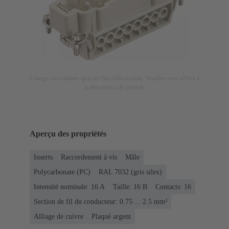
L'image n'est utilisée qu'à des fins d'illustration. Veuillez vous référer à
la description du produit.
Aperçu des propriétés
Inserts
Raccordement à vis
Mâle
Polycarbonate (PC)
RAL 7032 (gris silex)
Intensité nominale: ‌16 A
Taille: 16 B
Contacts: 16
Section de fil du conducteur: 0.75 ... 2.5 mm²
Alliage de cuivre
Plaqué argent