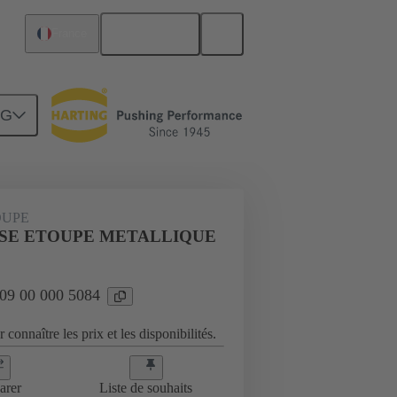
Français
France
NG
es
09 00 000 5084
OUPE
SSE ETOUPE METALLIQUE
 09 00 000 5084
 connaître les prix et les disponibilités.
arer
Liste de souhaits