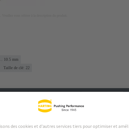
on. Veuillez vous référer à la description du produit.
 ... 10.5 mm
Taille de clé: 22
argements
Produits assortis
Distributeurs