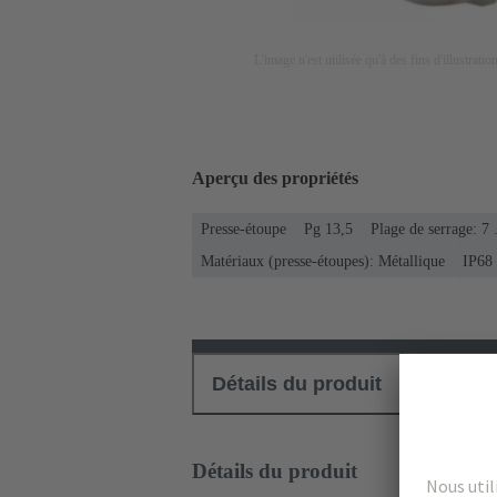
L'image n'est utilisée qu'à des fins d'illustrati
Aperçu des propriétés
Presse-étoupe
Pg 13,5
Plage de serrage: 7
Matériaux (presse-étoupes): Métallique
IP68
Détails du produit
Téléch
Détails du produit