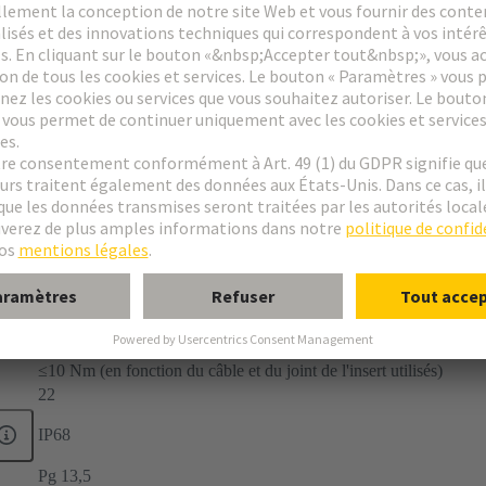
-40 ... +130 °C
≤10 Nm (en fonction du câble et du joint de l'insert utilisés)
22
IP68
Pg 13,5