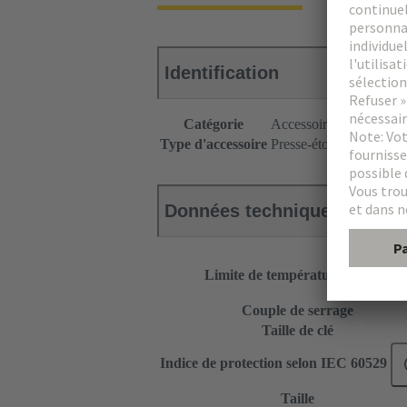
Identification
Catégorie
Accessoires
Type d'accessoire
Presse-étoupe
Données techniques
Limite de température
Couple de serrage
Taille de clé
Indice de protection selon IEC 60529
Taille