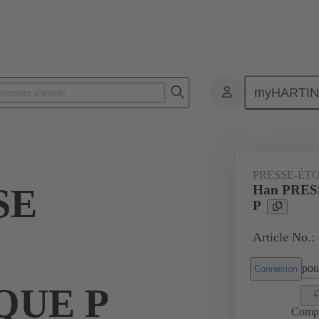
myHARTI
Connecteurs rectangulaires
Produits
Accessoires
Presse-étoup
PRESSE-ÉT
SE
Han PRE
P
Article No.:
pour
Connexion
QUE P
Comp