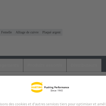
Femelle
Alliage de cuivre
Plaqué argent
argements
Produits assortis
Distributeurs