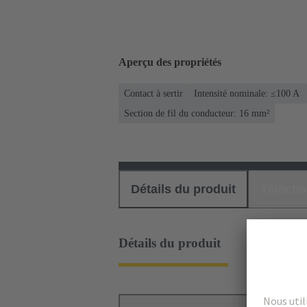
Aperçu des propriétés
Contact à sertir
Intensité nominale: ≤100 A
Section de fil du conducteur: 16 mm²
Détails du produit
Téléch
Détails du produit