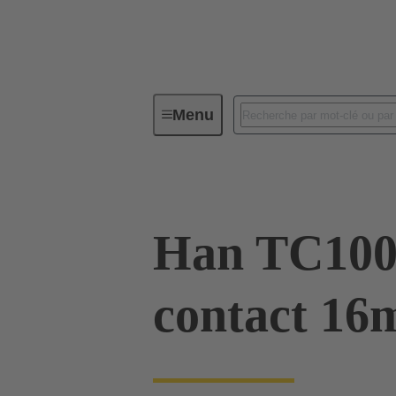
Menu
Connecteurs industriels / Han®
Han TC100
contact 16