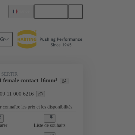
Français
France
NG
09 11 000 6216
 SERTIR
 female contact 16mm²
 09 11 000 6216
 connaître les prix et les disponibilités.
arer
Liste de souhaits