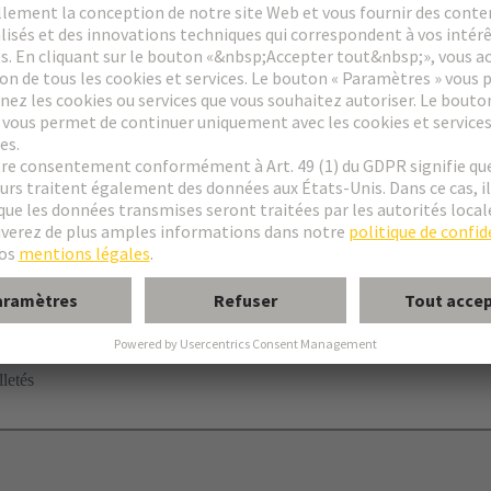
à Sertir
letés