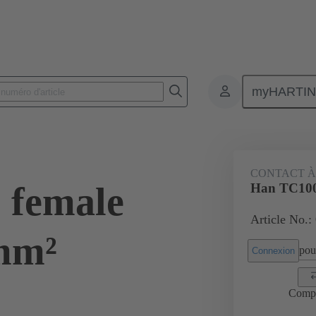
myHARTI
Connecteurs rectangulaires
Produits
Contacts
Électrique
CONTACT À
 female
Han TC100
Article No.:
mm²
pour
Connexion
Comp