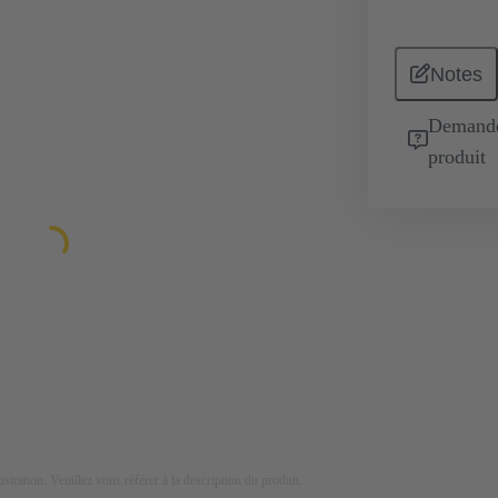
Notes
Demande 
produit
lustration. Veuillez vous référer à la description du produit.