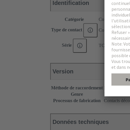
Identification
Catégorie
Contacts
Type de contact
Contact à sertir
Série
TC 100
Version
Méthode de raccordement
Raccordement 
Genre
Femelle
Processus de fabrication
Contacts décol
Données techniques