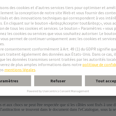
s et aux chocs ne peut être respectée que si les câbles sont fixés à une d
 l'antitraction se trouvent dans le document dans l'eCatalogue, sous la se