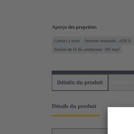
Aperçu des propriétés
Contact à sertir
Intensité nominale: ≤650 A
Section de fil du conducteur: 185 mm²
Détails du produit
Téléch
Détails du produit