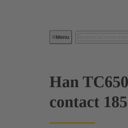
Menu
Connecteurs industriels / Han®
Han TC650
contact 18