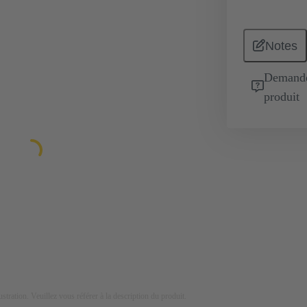
Notes
Demande 
produit
lustration. Veuillez vous référer à la description du produit.