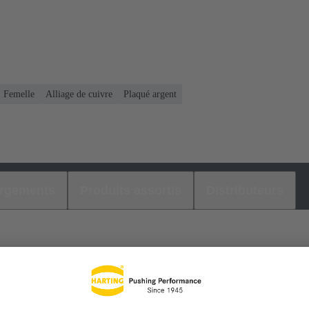
Femelle
Alliage de cuivre
Plaqué argent
argements
Produits assortis
Distributeurs