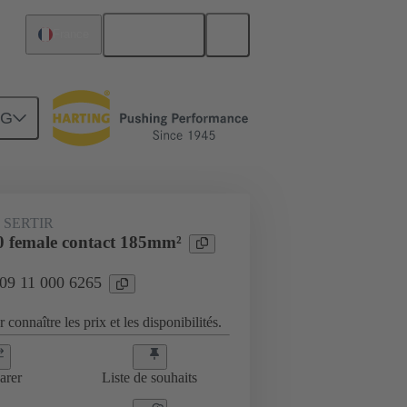
Français
France
NG
09 11 000 6265
 SERTIR
 female contact 185mm²
 09 11 000 6265
 connaître les prix et les disponibilités.
arer
Liste de souhaits