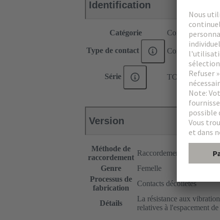
Identification
Catégorie
Contacts
Type de contact
Contact à sertir
Série
TC 650
Version
Méthode de
Raccordement à Sertir
raccordement
Genre
Femelle
Processus de
Contacts décolletés
fabrication
La résistance aux vibration
Détails
relatives à l'espacement de