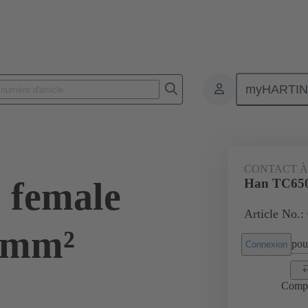
myHARTI
Connecteurs rectangulaires
Produits
Contacts
Électrique
CONTACT À
 female
Han TC650
Article No.:
5mm²
pour
Connexion
Comp