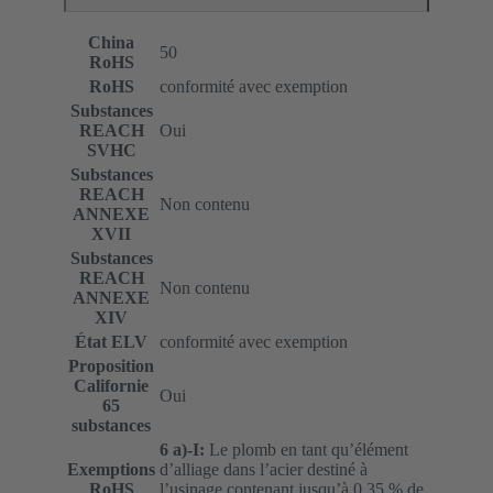
China
50
RoHS
RoHS
conformité avec exemption
Substances
REACH
Oui
SVHC
Substances
REACH
Non contenu
ANNEXE
XVII
Substances
REACH
Non contenu
ANNEXE
XIV
État ELV
conformité avec exemption
Proposition
Californie
Oui
65
substances
6 a)-I:
Le plomb en tant qu’élément
Exemptions
d’alliage dans l’acier destiné à
RoHS
l’usinage contenant jusqu’à 0,35 % de