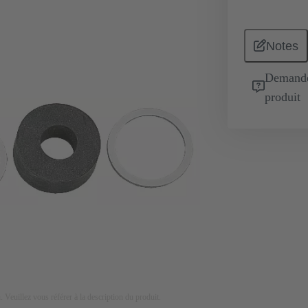
Notes
Demande 
produit
on. Veuillez vous référer à la description du produit.