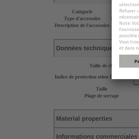
Catégorie
Accessoires
Type d'accessoire
Presse-étoupe
Description de l'accessoire
Avec joint ada
Données techniques
Taille de clé
Indice de protection selon IEC 60529
Taille
Plage de serrage
Material properties
Informations commerciales