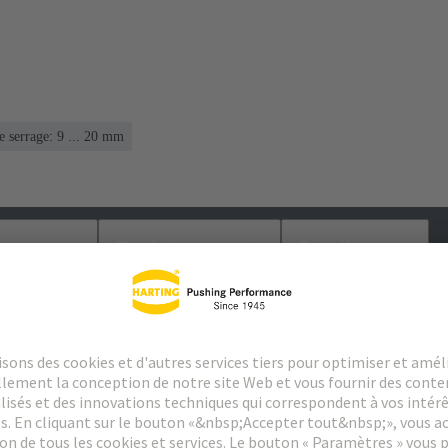
e serrage: 9 ... 20 mm
argements
Produits assortis
Distributeurs