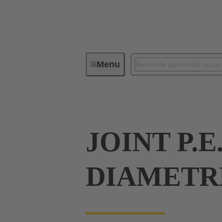
Menu
Connecteurs industriels / Han®
JOINT P.E
DIAMETRE