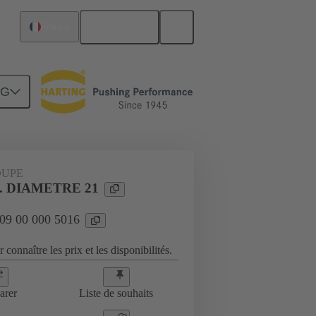
Français
France
NG
es
09 00 000 5016
OUPE
E. DIAMETRE 21
 09 00 000 5016
 connaître les prix et les disponibilités.
arer
Liste de souhaits