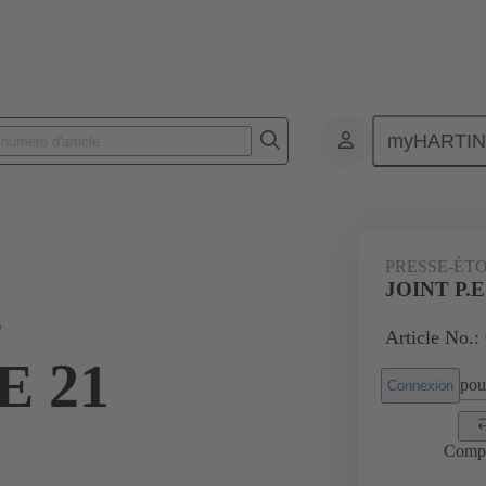
myHARTI
Connecteurs rectangulaires
Produits
Accessoires
Presse-étoup
PRESSE-ÉT
.
JOINT P.
Article No.:
 21
pour
Connexion
Comp