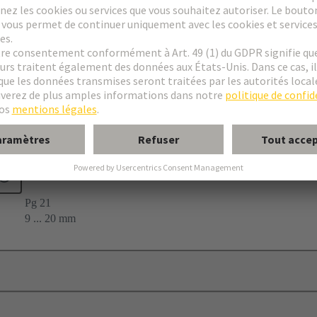
ptable
28
IP65
Pg 21
9 ... 20 mm