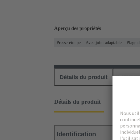
Aperçu des propriétés
Presse-étoupe
Avec joint adaptable
Plage d
Détails du produit
Téléch
Détails du produit
Identification