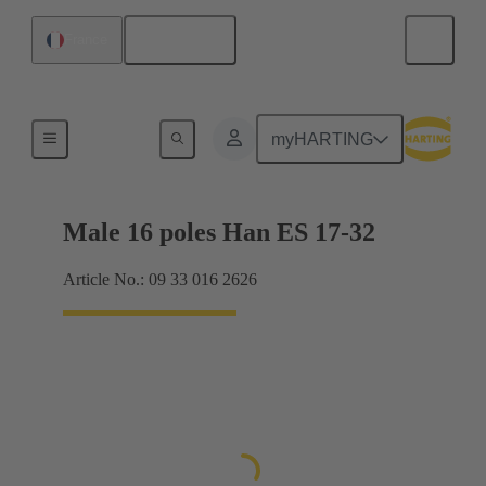
Français
France
Intensités jusqu'à 16 A
myHARTING
Male 16 poles Han ES 17-32
Article No.: 09 33 016 2626