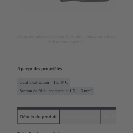
L'image n'est utilisée qu'à des fins d'illustration. Veuillez vous référer à
la description du produit.
Aperçu des propriétés
Outil d'extraction
Han® C
Section de fil du conducteur: 1,5 ... 6 mm²
Détails du produit
Téléchargements
Produits assor