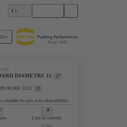
Français
France
NG
es
09 00 000 5113
OUPE
DARD DIAMETRE 11
 09 00 000 5113
 connaître les prix et les disponibilités.
arer
Liste de souhaits