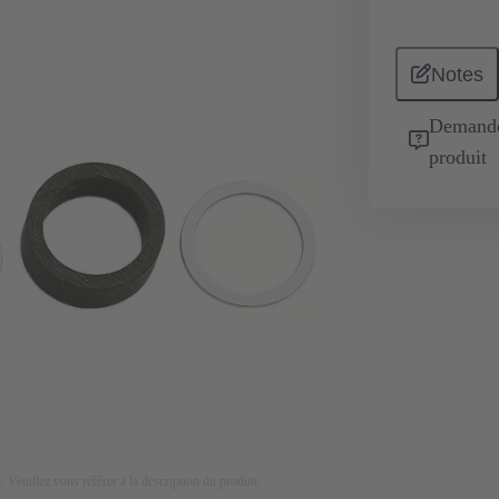
Notes
Demande 
produit
on. Veuillez vous référer à la description du produit.