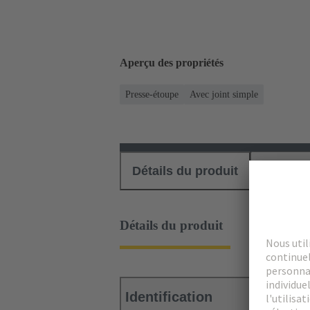
Aperçu des propriétés
Presse-étoupe
Avec joint simple
Détails du produit
Téléch
Détails du produit
Identification