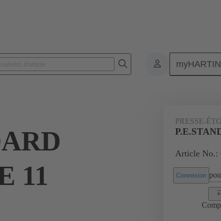
myHARTI
Connecteurs rectangulaires
Produits
Accessoires
Presse-étoup
PRESSE-ÉT
DARD
P.E.STAN
Article No.:
 11
pour
Connexion
Comp