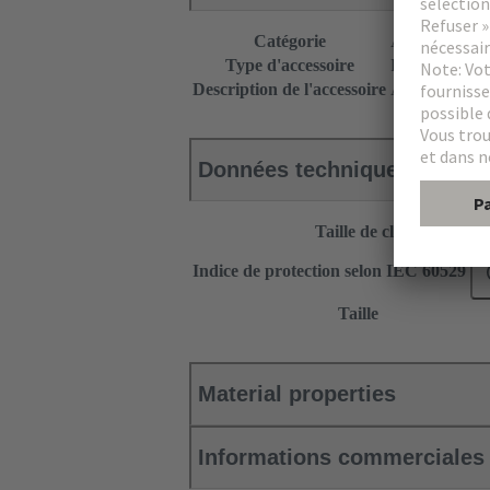
Catégorie
Accessoires
Type d'accessoire
Presse-étoupe
Description de l'accessoire
Avec joint sim
Données techniques
Taille de clé
Indice de protection selon IEC 60529
Taille
Material properties
Informations commerciales