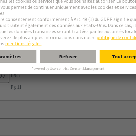
ple
18
IP65
Pg 11