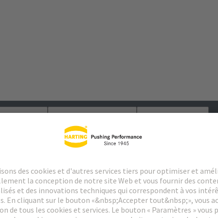
argements
Produits assortis
Distributeurs