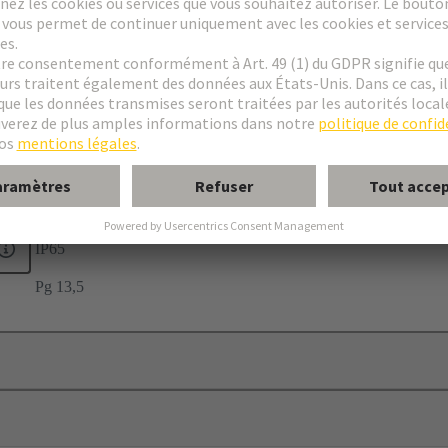
ple
20
IP65
Pg 13,5