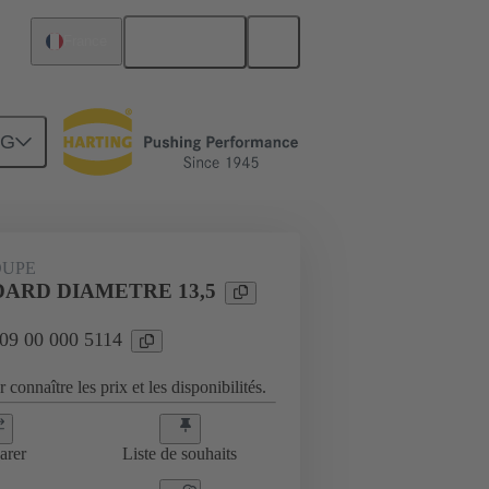
Français
France
NG
es
09 00 000 5114
OUPE
DARD DIAMETRE 13,5
 09 00 000 5114
 connaître les prix et les disponibilités.
arer
Liste de souhaits