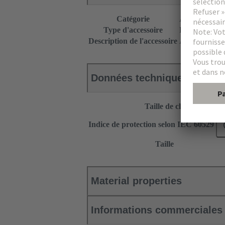
Catégorie
Accessoires
Type d'accessoire
Presse-étoupe
Description de l'accessoire
Avec joint sim
Données techniques
Taille de clé
Indice de protection selon IEC 60529
Taille
Material properties
Informations commerciales