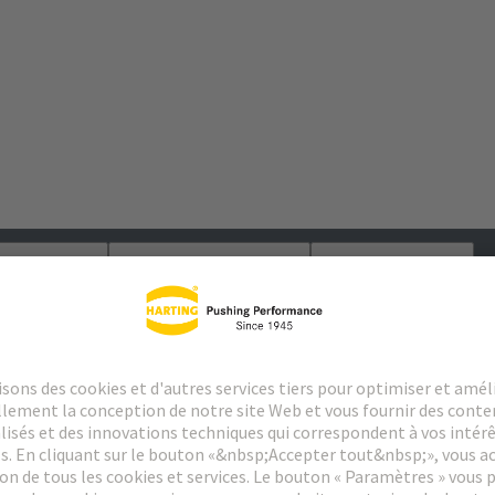
argements
Produits assortis
Distributeurs