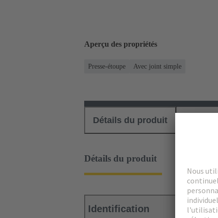
Aperçu des propriétés
Presse-étoupe
Avec joint simple
Détails du produit
Téléch
Détails du produit
Identification