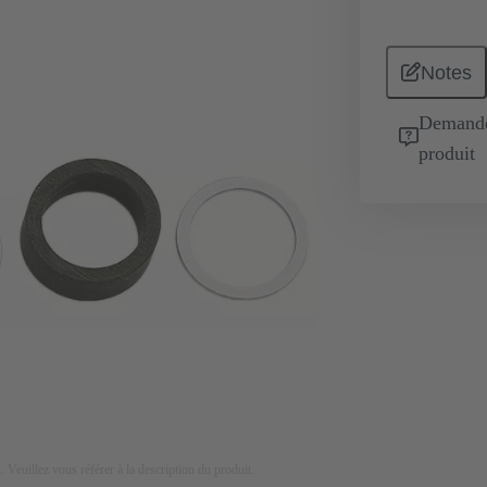
Notes
Demande 
produit
on. Veuillez vous référer à la description du produit.