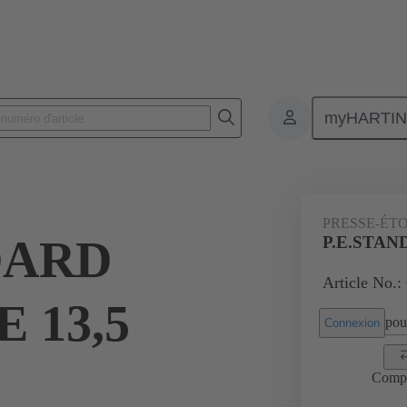
myHARTI
Connecteurs rectangulaires
Produits
Accessoires
Presse-étoup
PRESSE-ÉT
DARD
P.E.STAN
Article No.:
 13,5
pour
Connexion
Comp