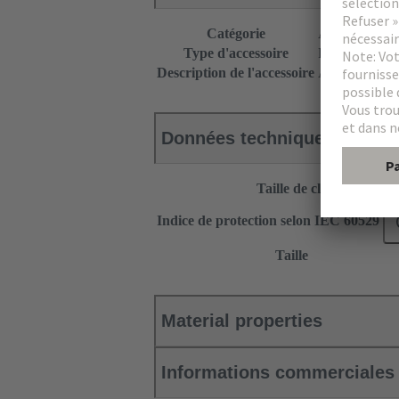
Catégorie
Accessoires
Type d'accessoire
Presse-étoupe
Description de l'accessoire
Avec joint sim
Données techniques
Taille de clé
Indice de protection selon IEC 60529
Taille
Material properties
Informations commerciales