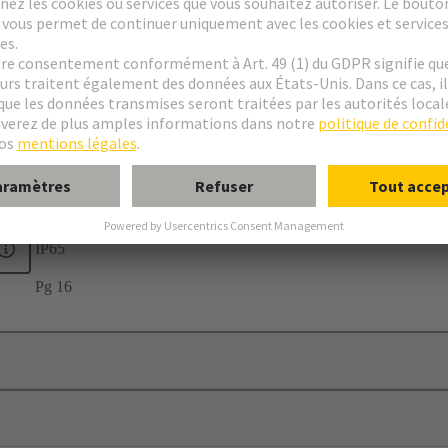
ple
22
IP65
Pg 16