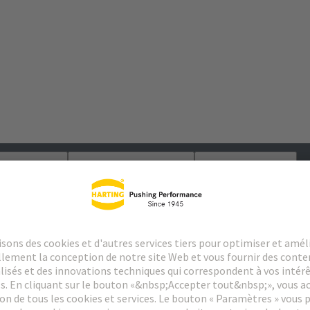
argements
Produits assortis
Distributeurs