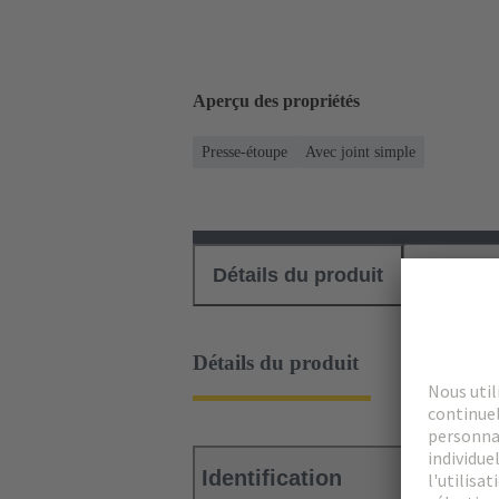
Aperçu des propriétés
Presse-étoupe
Avec joint simple
Détails du produit
Téléch
Détails du produit
Identification