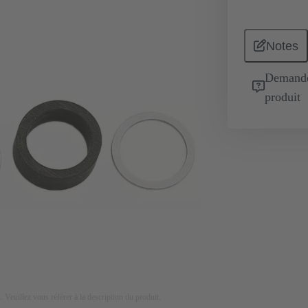
Notes
Demande 
produit
on. Veuillez vous référer à la description du produit.