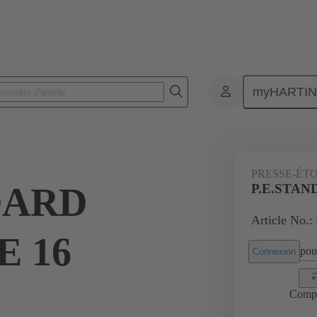
myHARTI
Connecteurs rectangulaires
Produits
Accessoires
Presse-étoup
PRESSE-ÉT
DARD
P.E.STAN
Article No.:
 16
pour
Connexion
Comp