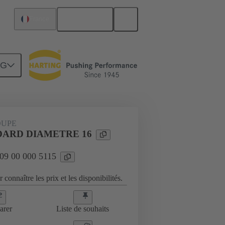
Français
France
NG
es
09 00 000 5115
OUPE
DARD DIAMETRE 16
 09 00 000 5115
 connaître les prix et les disponibilités.
arer
Liste de souhaits