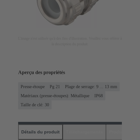
L'image n'est utilisée qu'à des fins d'illustration. Veuillez vous référer à
la description du produit.
Aperçu des propriétés
Presse-étoupe
Pg 21
Plage de serrage: 9 ... 13 mm
Matériaux (presse-étoupes): Métallique
IP68
Taille de clé: 30
Détails du produit
Téléchargements
Produits assor