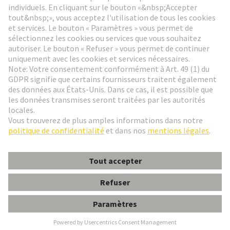
Aller à l'inscription
Social Media
Français
France
© HARTING Technology Group
Paramètres des cookies
Contact
Politique de confidentialité
Conditions d'utilisation
Conditions Générales de Vente
P.E.UNIV.PG 29