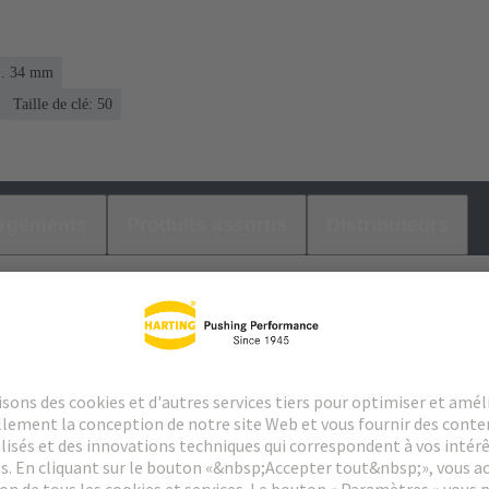
... 34 mm
Taille de clé: 50
argements
Produits assortis
Distributeurs