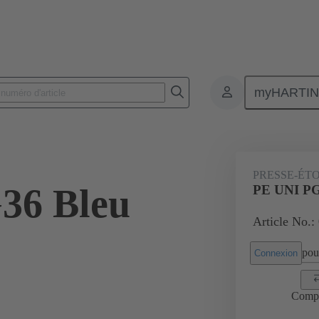
myHARTI
Connecteurs rectangulaires
Produits
Accessoires
Presse-étoup
PRESSE-ÉT
36 Bleu
PE UNI PG
Article No.:
pour
Connexion
Comp