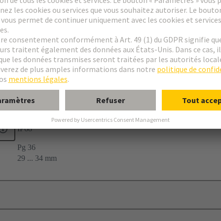
-40 ... +130 °C
≤30 Nm (en fonction du câble et du joint de l'insert utilisés)
50
IP68
Pg 36
29 ... 34 mm