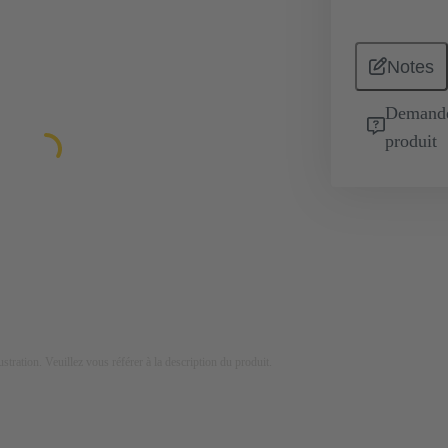
Notes
Demande 
produit
lustration. Veuillez vous référer à la description du produit.