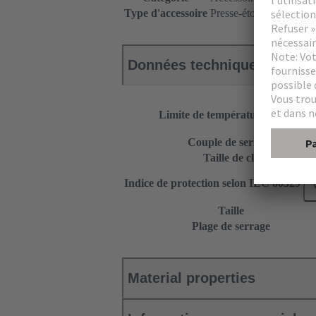
Type d'accessoire
Presse-étoupe
Données techniques
Limite de température
Couple de serrage
Taille de clé
Indice de protection selon IEC 60529
Taille
Plage de serrage
Material properties