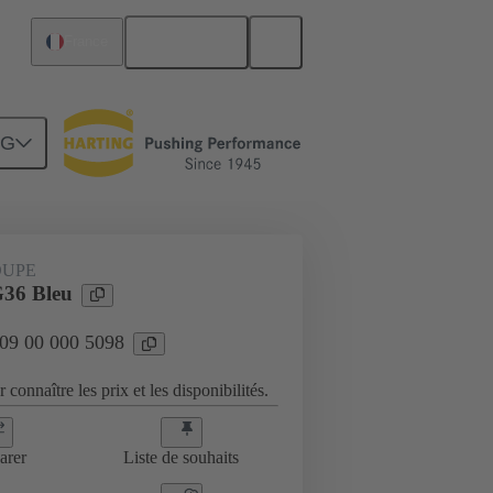
Français
France
NG
es
09 00 000 5098
OUPE
36 Bleu
 09 00 000 5098
 connaître les prix et les disponibilités.
arer
Liste de souhaits