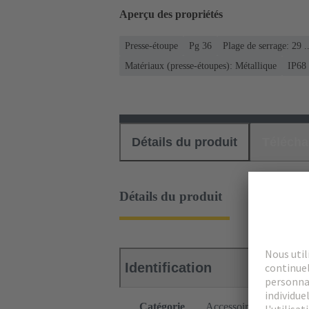
Aperçu des propriétés
Presse-étoupe
Pg 36
Plage de serrage: 29 
Matériaux (presse-étoupes): Métallique
IP68
Détails du produit
Téléch
Détails du produit
Identification
Catégorie
Accessoires