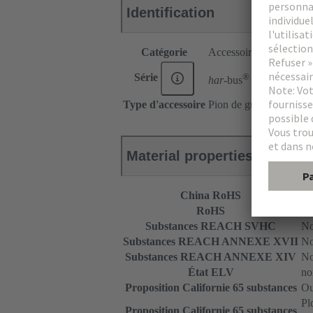
Identification
Catégorie
Accessoires
®
Série
har-
bus
HM
Type d'accessoire
Pion de guidage
Material properties
China RoHS
e
RoHS
no
Substances REACH SVHC
No
Substances REACH ANNEXE XVII
No
Substances REACH ANNEXE XIV
No
État ELV
no
Proposition Californie 65 substances
Ou
Pl
Proposition Californie 65 substances