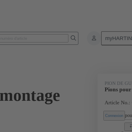
myHARTI
nnecteurs pour circuit imprimé
Connecteurs carte à carte
Produits
PION DE G
 montage
Pions pour
Article No.:
pour
Connexion