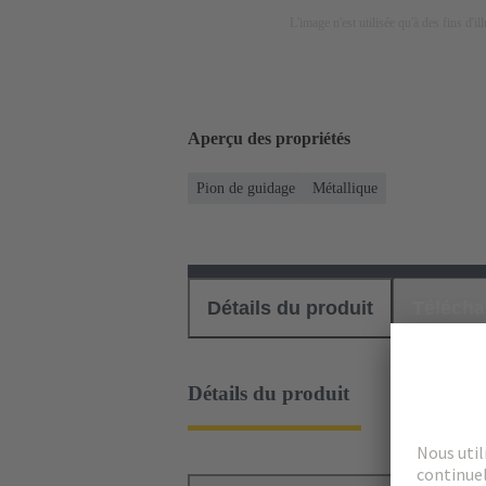
L'image n'est utilisée qu'à des fins d'il
Aperçu des propriétés
Pion de guidage
Métallique
Détails du produit
Téléch
Détails du produit