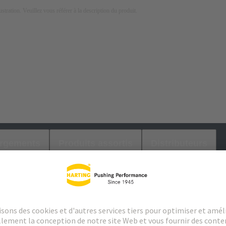
lustration. Veuillez vous référer à la description du produit.
argements
Produits assortis
Distributeurs