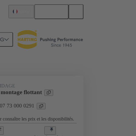
Français
France
NG
Raccordement carte mère à carte fille
UIDAGE
 montage flottant
 07 73 000 0291
 connaître les prix et les disponibilités.