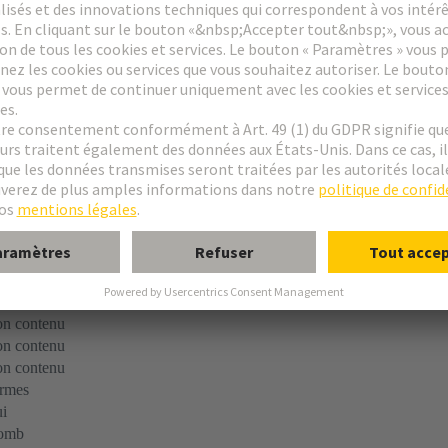
rmes
n contenu
n contenu
n contenu
rmes
i
omb